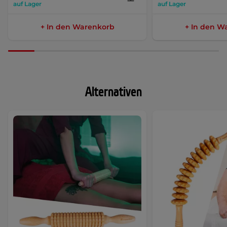
auf Lager
auf Lager
+ In den Warenkorb
+ In den W
Alternativen