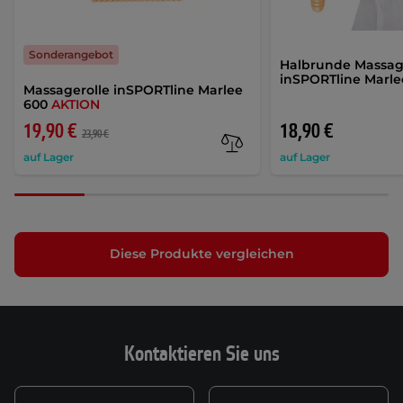
Sonderangebot
Halbrunde Massag
inSPORTline Marle
Massagerolle inSPORTline Marlee
600
AKTION
19,90 €
18,90 €
23,90 €
auf Lager
auf Lager
Diese Produkte vergleichen
Kontaktieren Sie uns