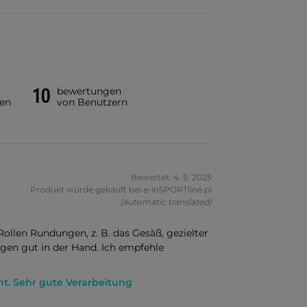
10
bewertungen
en
von Benutzern
Bewertet: 4. 5. 2025
Produkt wurde gekauft bei e-inSPORTline.pl
(automatic translated)
llen Rundungen, z. B. das Gesäß, gezielter
iegen gut in der Hand. Ich empfehle
ent. Sehr gute Verarbeitung