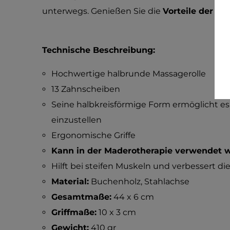
unterwegs. Genießen Sie die
Vorteile der M
Technische Beschreibung:
Hochwertige halbrunde Massagerolle
13 Zahnscheiben
Seine halbkreisförmige Form ermöglicht es 
einzustellen
Ergonomische Griffe
Kann in der Maderotherapie verwendet 
Hilft bei steifen Muskeln und verbessert d
Material:
Buchenholz, Stahlachse
Gesamtmaße:
44 x 6 cm
Griffmaße:
10 x 3 cm
Gewicht:
410 gr