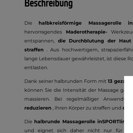
Beschreibung
Die
halbkreisförmige Massagerolle 
hervorragendes
Maderotherapie-
Werkzeug,
entspannen,
die Durchblutung der Haut
straffen
. Aus hochwertigem, strapazierfäh
lange Lebensdauer gewährleistet, ist diese Ro
entlasten.
Dank seiner halbrunden Form mit
13 gezahn
können Sie die Intensität der Massage ganz 
massieren. Bei regelmäßiger Anwendu
reduzieren
, Ihren Körper zu straffen und
die 
Die
halbrunde Massagerolle inSPORTline 
und eignet sich daher nicht nur für d