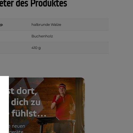
ter des Produktes
yp
halbrunde Walze
Buchenholz
410 g