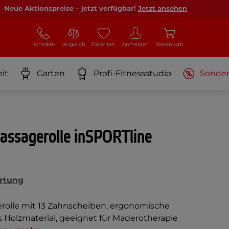
Neue Aktionspreise – jetzt verfügbar!
Jetzt ansehen
Kontakte
Vergleich
Favoriten
Anmelden
Warenkorb
it
Garten
Profi-Fitnessstudio
Sonde
assagerolle inSPORTline
rtung
rolle mit 13 Zahnscheiben, ergonomische
s Holzmaterial, geeignet für Maderotherapie