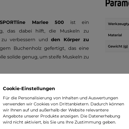
Parame
inSPORTline Marlee 500
ist ein
Werkzeugt
 das dabei hilft, die Muskeln zu
Material
zu verbessern und
den Körper zu
Gewicht (g)
igem Buchenholz gefertigt, das eine
lle solide genug, um steife Muskeln zu
ten Scheiben mit 6 cm Durchmesser
einfach regulieren und gezielt gezielt
Cookie-Einstellungen
ng
hilft dieser Roller, Cellulite zu
Für die Personalisierung von Inhalten und Auswertungen
verwenden wir Cookies von Drittanbietern. Dadurch können
Elastizität der Haut zu verbessern
.
wir Ihnen auf und außerhalb der Website relevantere
Angebote unserer Produkte anzeigen. Die Datenerhebung
Marlee 500
lässt sich leicht verstauen
wird nicht aktiviert, bis Sie uns Ihre Zustimmung geben.
en Heimgebrauch, sondern auch für