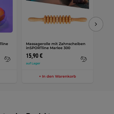
Folgend
Tline
Massagerolle mit Zahnscheiben
Massa
inSPORTline Marlee 300
600
A
15,90 €
19,9
auf Lager
auf Lag
+ In den Warenkorb