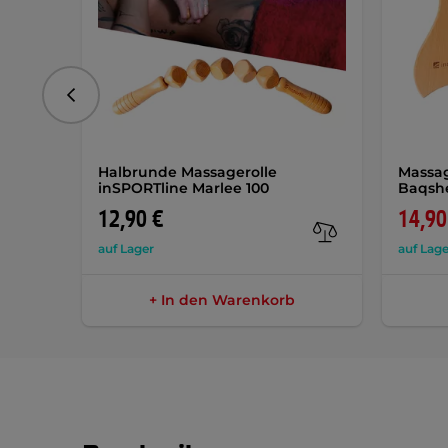
vorhergehend
Halbrunde Massagerolle
Massag
inSPORTline Marlee 100
Baqsh
12,90 €
14,90
auf Lager
auf Lage
+ In den Warenkorb