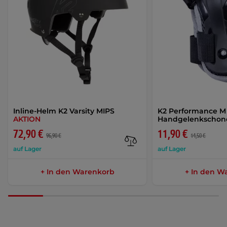
Inline-Helm K2 Varsity MIPS
K2 Performance M
AKTION
Handgelenkschon
72,90 €
11,90 €
96,90 €
14,50 €
auf Lager
auf Lager
+ In den Warenkorb
+ In den W