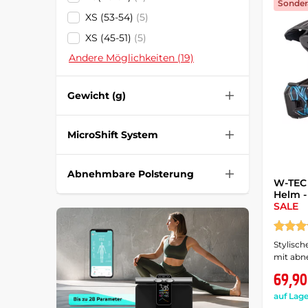
Sonder
XS (53-54)
(5)
XS (45-51)
(5)
Andere Möglichkeiten (19)
Gewicht (g)
MicroShift System
Abnehmbare Polsterung
W-TEC 
Helm -
SALE
Stylisch
mit abn
69,90
auf Lage