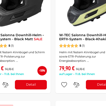
Salonna Downhill-Helm •
W-TEC Salonna Downhill-H
ystem - Black Matt
SALE
ERT®-System - Black-Khak
5
(1)
5
(1)
t festem Kinnbügel und Schirm
Helm mit festem Kinnbügel und
TR-Polsterung zur
sowie ETR-Polsterung zur
absorption. …
Energieabsorption. …
 €
79,90 €
94,90 €
94,90 €
-16%
r – 11.8. bei Ihnen
auf Lager – 11.8. bei Ihnen
Detail
Detai