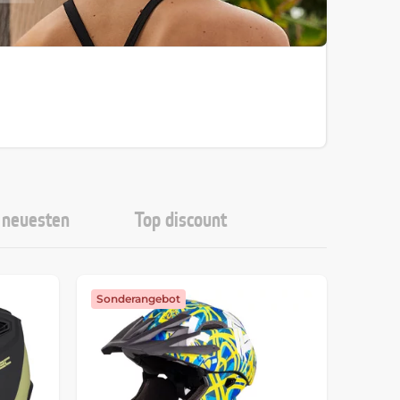
neuesten
Top discount
Sonderangebot