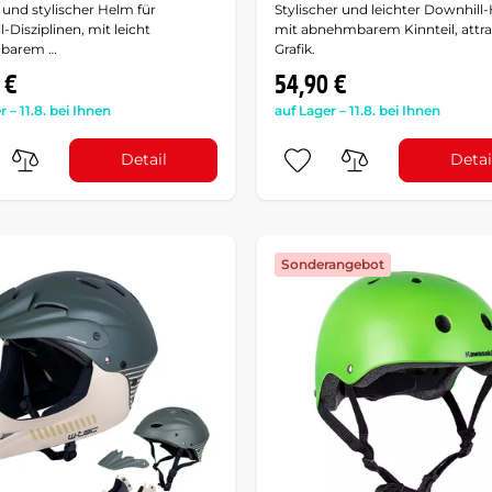
 und stylischer Helm für
Stylischer und leichter Downhill
-Disziplinen, mit leicht
mit abnehmbarem Kinnteil, attra
barem …
Grafik.
 €
54,90 €
r – 11.8. bei Ihnen
auf Lager – 11.8. bei Ihnen
Detail
Detai
Sonderangebot