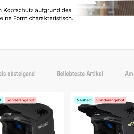
n Kopfschutz aufgrund des
seine Form charakteristisch.
eis absteigend
Beliebteste Artikel
Am 
t
Sonderangebot
Neuheit
Sonderangebot