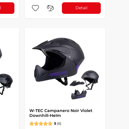
l
Detail
g
W-TEC Campanero Noir Violet
Downhill-Helm
5
(6)