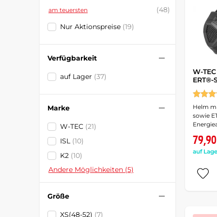
(48)
am teuersten
Nur Aktionspreise
(19)
Verfügbarkeit
W-TEC 
auf Lager
(37)
ERT®-S
Helm mi
Marke
sowie E
Energie
W-TEC
(21)
79,90
ISL
(10)
auf Lage
K2
(10)
Andere Möglichkeiten (5)
Größe
XS(48-52)
(7)