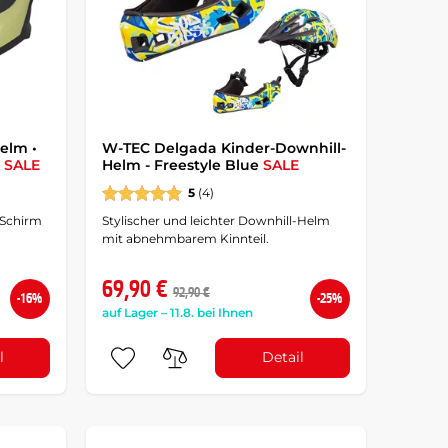
elm •
W-TEC Delgada Kinder-Downhill-
i
SALE
Helm - Freestyle Blue
SALE
5
(4)
 Schirm
Stylischer und leichter Downhill-Helm
mit abnehmbarem Kinnteil.
69,90 €
92,90 €
-16%
-25%
auf Lager – 11.8. bei Ihnen
l
Detail