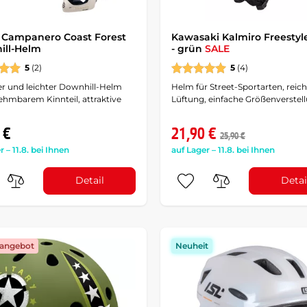
 Campanero Coast Forest
Kawasaki Kalmiro Freestyl
ill-Helm
- grün
SALE
5
(2)
5
(4)
er und leichter Downhill-Helm
Helm für Street-Sportarten, reic
ehmbarem Kinnteil, attraktive
Lüftung, einfache Größenverstell
 €
21,90 €
25,90 €
r – 11.8. bei Ihnen
auf Lager – 11.8. bei Ihnen
Detail
Detai
angebot
Neuheit