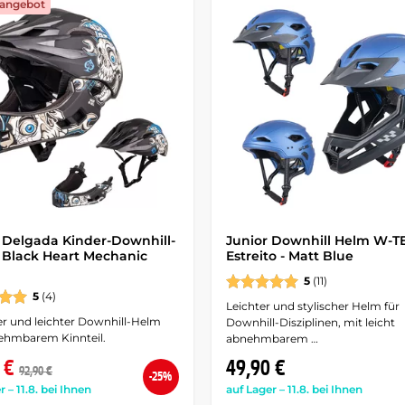
angebot
Delgada Kinder-Downhill-
Junior Downhill Helm W-T
 Black Heart Mechanic
Estreito - Matt Blue
5
(11)
5
(4)
Leichter und stylischer Helm für
er und leichter Downhill-Helm
Downhill-Disziplinen, mit leicht
ehmbarem Kinnteil.
abnehmbarem …
 €
49,90 €
92,90 €
-25%
r – 11.8. bei Ihnen
auf Lager – 11.8. bei Ihnen