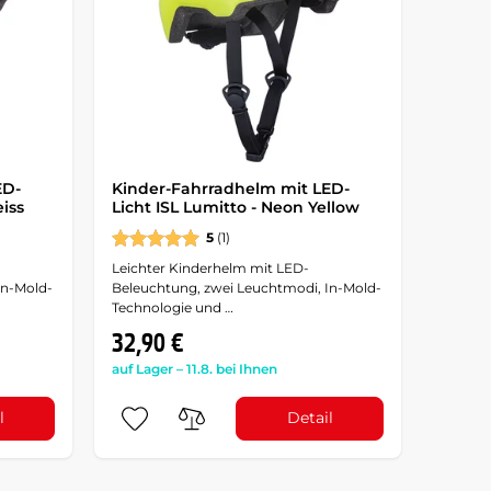
ED-
Kinder-Fahrradhelm mit LED-
eiss
Licht ISL Lumitto - Neon Yellow
5
(1)
Leichter Kinderhelm mit LED-
In-Mold-
Beleuchtung, zwei Leuchtmodi, In-Mold-
Technologie und …
32,90 €
auf Lager – 11.8. bei Ihnen
l
Detail