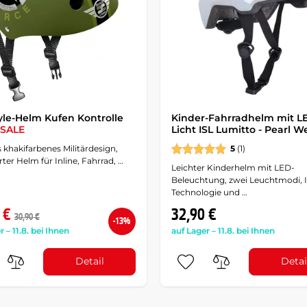
yle-Helm Kufen Kontrolle
Kinder-Fahrradhelm mit L
SALE
Licht ISL Lumitto - Pearl W
es khakifarbenes Militärdesign,
5
(1)
erter Helm für Inline, Fahrrad, …
Leichter Kinderhelm mit LED-
Beleuchtung, zwei Leuchtmodi, 
Technologie und …
 €
32,90 €
30,90 €
-13%
r – 11.8. bei Ihnen
auf Lager – 11.8. bei Ihnen
Detail
Detai