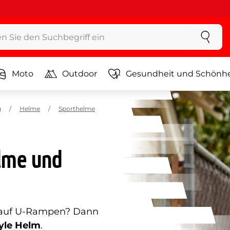
Moto
Outdoor
Gesundheit und Schönhe
g
Helme
Sporthelme
elme und
r auf U-Rampen? Dann
yle Helm
.