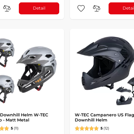
Detail
Detai
 Downhill Helm W-TEC
W-TEC Campanero US Fla
o - Matt Metal
Downhill Helm
5
(11)
5
(12)