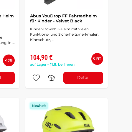
e Helm
Abus YouDrop FF Fahrradhelm
für Kinder - Velvet Black
Kinder-Downhill-Helm mit vielen
Funktions- und Sicherheitsmerkmalen,
he
Kinnschutz, …
ung, in …
104,90 €
SUPER
-15%
auf Lager – 11.8. bei Ihnen
l
Detail
Neuheit