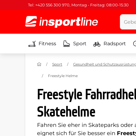
Tel: +420 556 300 970, Montag - Freitag: 08:00-15:30
Fitness
Sport
Radsport
Sport
Gesundheit und Schutzausrüstun
Freestyle Helme
Freestyle Fahrradh
Skatehelme
Fahren Sie eher in Skateparks ode
eignet sich für Sie besser ein
Freest