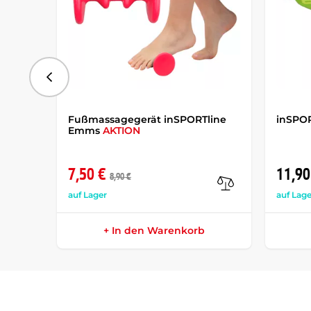
vorhergehend
Fußmassagegerät inSPORTline
inSPOR
Emms
AKTION
7,50 €
11,90
8,90 €
auf Lager
auf Lage
+ In den Warenkorb