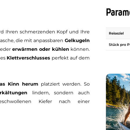
Parame
d Ihren schmerzenden Kopf und Ihre
Reiseziel
Tasche, die mit anpassbaren
Gelkugeln
Stűck pro 
tweder
erwärmen oder kühlen
können.
des
Klettverschlusses
perfekt auf dem
das Kinn herum
platziert werden. So
rkältungen
lindern, sondern auch
schwollenen Kiefer nach einer