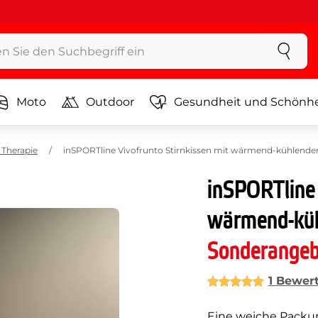
Moto
Outdoor
Gesundheit und Schönhe
Therapie
inSPORTline Vivofrunto Stirnkissen mit wärmend-kühlende
inSPORTline 
wärmend-küh
Sonderange
1 Bewer
Eine weiche Packun