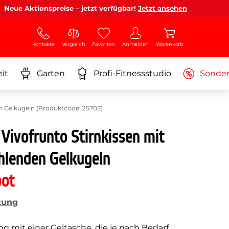
Neue Aktionspreise – jetzt verfügbar!
Jetzt ansehen
Kontakte
Vergleich
Favoriten
Anmelden
Warenkorb
it
Garten
Profi-Fitnessstudio
Sonde
n Gelkugeln (Produktcode: 25703)
Vivofrunto Stirnkissen mit
lenden Gelkugeln
bot
tung
g mit einer Geltasche, die je nach Bedarf