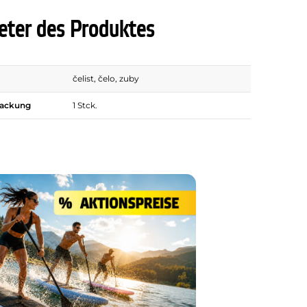
ter des Produktes
čelist, čelo, zuby
Packung
1 Stck.