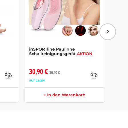
Folgend
inSPORTline Paulinne
2in1 i
Schallreinigungsgerät
AKTION
Reini
30,90 €
20,9
36,90 €
auf Lager
auf Lag
+ In den Warenkorb