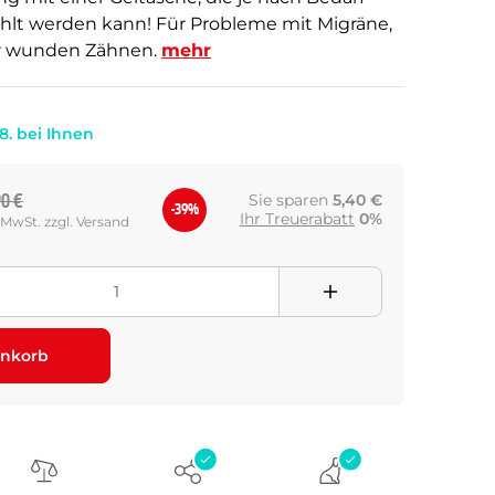
lt werden kann! Für Probleme mit Migräne,
r wunden Zähnen.
mehr
.8. bei Ihnen
90 €
Sie sparen
5,40 €
-39%
Ihr Treuerabatt
0%
. MwSt. zzgl. Versand
nkorb