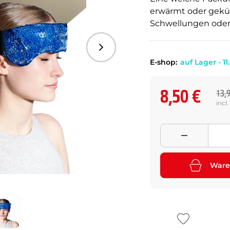
erwärmt oder geküh
Schwellungen ode
Folgend
E-shop:
auf Lager - 11
8,50 €
13,
incl
Ware