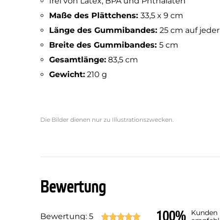
frei von Latex, BPA und Phthalaten
Maße des Plättchens:
33,5 x 9 cm
Länge des Gummibandes:
25 cm auf jede
Breite des Gummibandes:
5 cm
Gesamtlänge:
83,5 cm
Gewicht:
210 g
Die Bilder dienen nur zu Illustrationszwecken.
Bewertung
100%
Kunden
Bewertung: 5