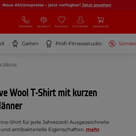
Neue Aktionspreise – jetzt verfügbar!
Jetzt ansehen
Kontakte
Vergleich
Favoriten
Anmelden
Warenkorb
it
Garten
Profi-Fitnessstudio
Sonde
r Männer
ve Wool T-Shirt mit kurzen
Männer
ino-Shirt für jede Jahreszeit! Ausgezeichnete
und antibakterielle Eigenschaften.
mehr