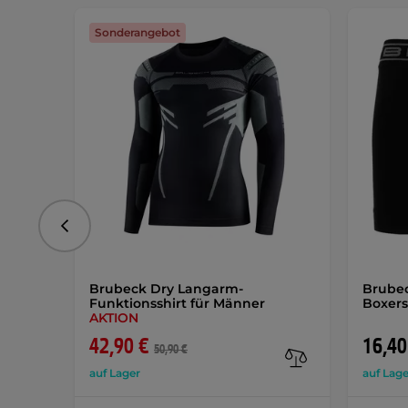
Sonderangebot
vorhergehend
Brubeck Dry Langarm-
Brubec
Funktionsshirt für Männer
Boxers
AKTION
42,90 €
16,40
50,90 €
auf Lager
auf Lage