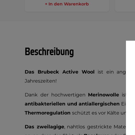
+ In den Warenkorb
Beschreibung
Das Brubeck Active Wool
ist ein angen
Jahreszeiten!
Dank der hochwertigen
Merinowolle
ist e
antibakteriellen und antiallergischen
Eigen
Thermoregulation
schützt es vor Kälte und 
Das zweilagige
, nahtlos gestrickte Materia