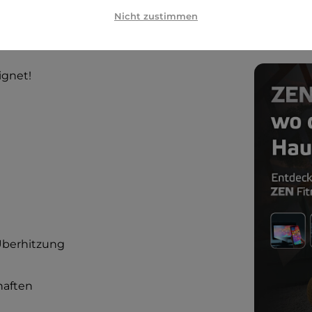
toberteil verwendet werden kann. Die
Nicht zustimmen
ung nicht sichtbar ist und die Wahl des
ignet!
Überhitzung
haften