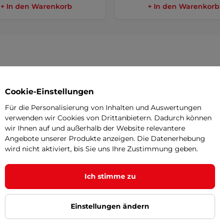
+ In den Warenkorb
+ In den Warenkorb
Parame
Cookie-Einstellungen
Für die Personalisierung von Inhalten und Auswertungen
ehm
isoliertes Kurzarmshirt
für alle
verwenden wir Cookies von Drittanbietern. Dadurch können
Schichten
wir Ihnen auf und außerhalb der Website relevantere
Angebote unserer Produkte anzeigen. Die Datenerhebung
Material
wird nicht aktiviert, bis Sie uns Ihre Zustimmung geben.
s schweißableitend und behält seine
Schweißabl
schaften. Dank seiner hervorragenden
Ich stimme zu
Reißverschl
Überhitzung.
Kragen
l schmiegt sich optimal an den Körper
Einstellungen ändern
Festlegung