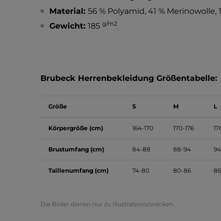
Material:
56 % Polyamid, 41 % Merinowolle, 
g/m2
Gewicht:
185
Brubeck Herrenbekleidung Größentabelle:
Größe
S
M
L
Körpergröße (cm)
164-170
170-176
17
Brustumfang (cm)
84-88
88-94
94
Taillenumfang (cm)
74-80
80-86
86
Die Bilder dienen nur zu Illustrationszwecken.