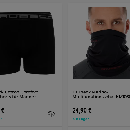
k Cotton Comfort
Brubeck Merino-
horts für Männer
Multifunktionsschal KM103
 €
24,90 €
r
auf Lager