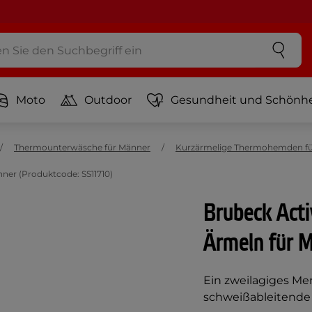
Moto
Outdoor
Gesundheit und Schönhe
Thermounterwäsche für Männer
Kurzärmelige Thermohemden fü
nner (Produktcode: SS11710)
Brubeck Acti
Ärmeln für 
Ein zweilagiges Mer
schweißableitende 