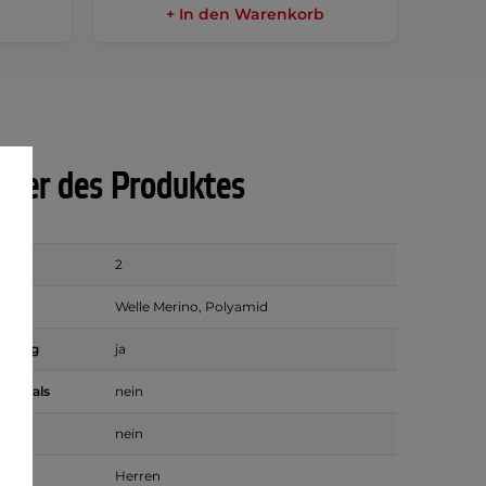
+ In den Warenkorb
ter des Produktes
2
Welle Merino, Polyamid
eitung
ja
uss Hals
nein
nein
Herren