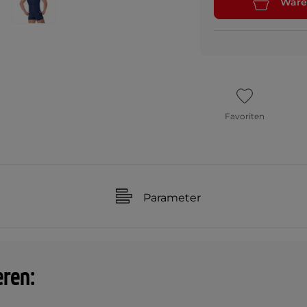
Ware
Favoriten
Parameter
eren: