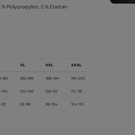
1 % Polypropylen, 2 % Elastan
XL
XXL
XXXL
6-182
182-188
188-194
194-200
-100
100-106
106-112
112-118
-92
92-98
98-104
104-110