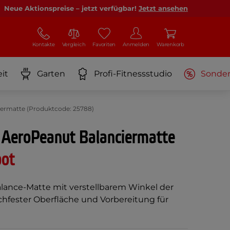
Neue Aktionspreise – jetzt verfügbar!
Jetzt ansehen
Kontakte
Vergleich
Favoriten
Anmelden
Warenkorb
it
Garten
Profi-Fitnessstudio
Sonde
ermatte (Produktcode: 25788)
 AeroPeanut Balanciermatte
bot
alance-Matte mit verstellbarem Winkel der
schfester Oberfläche und Vorbereitung für