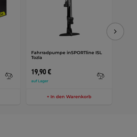
Folgend
Fahrradpumpe inSPORTline ISL
Schnu
Tozla
Gaber
LED-L
19,90 €
33,9
auf Lager
auf Lag
+ In den Warenkorb