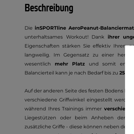
Beschreibung
Die
inSPORTline AeroPeanut-Balanciermat
unterhaltsames Workout! Dank
ihrer un
Eigenschaften stärken Sie effektiv Ihren 
langweilig. Im Gegensatz zu einer herkö
wesentlich
mehr Platz
und somit erweite
Balancierteil kann je nach Bedarf bis zu
25 cm
Auf der anderen Seite des festen Bodens be
verschiedene Griffwinkel eingestellt werde
während Ihres Trainings immer
verschiede
Liegestützen oder beim Anheben der Ma
zusätzliche Griffe - diese können neben dem