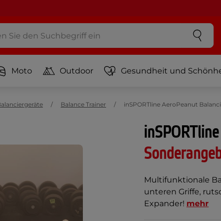
Moto
Outdoor
Gesundheit und Schönhe
alanciergeräte
Balance Trainer
inSPORTline AeroPeanut Balanci
inSPORTline
Sonderange
Multifunktionale B
unteren Griffe, rut
Expander!
mehr