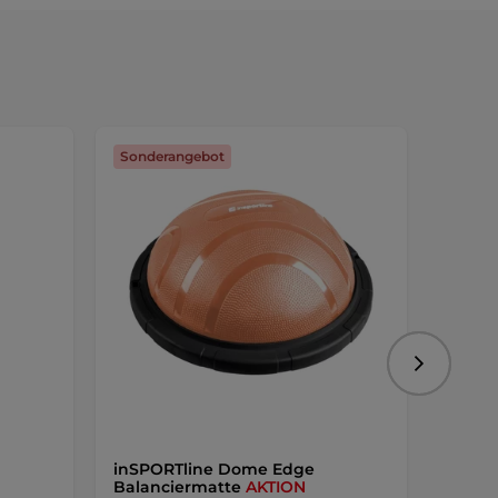
Sonderangebot
Neuhe
Folgend
inSPORTline Dome Edge
Balan
Balanciermatte
AKTION
Dome 