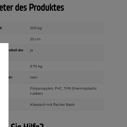
ter des Produktes
it
200 kg
25 cm
estandteil der
ja
g
9.70 kg
tacheln
nein
Polypropylen, PVC, TPR (thermoplastic
rubber)
te
Klassisch mit flacher Basis