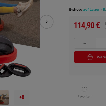
E-shop:
auf Lager - 11
114,90 €
Folgend
Ware
+8
Favoriten