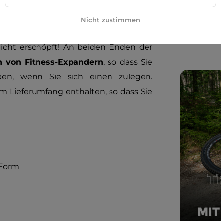
Brauch
s 10 kg
wiegt, ist sie eine effektive
Nicht zustimmen
Wie sol
icht erschöpft! An beiden Enden der
 von Fitness-Expandern
, so dass Sie
en, wenn Sie sich einen zulegen.
m Lieferumfang enthalten, so dass Sie
 Form