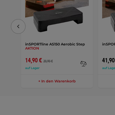
vorhergehend
inSPORTline AS150 Aerobic Step
inSPOR
AKTION
14,90 €
41,90
20,90 €
auf Lager
auf Lage
+ In den Warenkorb