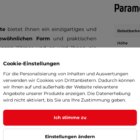
Parame
te
bietet Ihnen ein einzigartiges und
Belastbarke
gewöhnlichen Form
und praktischen
Höhe
ganzen Körper und es wird Ihnen nie
Pumpe ist B
mmlichen Balanciermatte haben Sie
Verpackun
Cookie-Einstellungen
rt sich Ihr Übungsrepertoire. Das
Gewicht
Für die Personalisierung von Inhalten und Auswertungen
 hoch
aufgeblasen werden.
verwenden wir Cookies von Drittanbietern. Dadurch können
Massage - S
wir Ihnen auf und außerhalb der Website relevantere
Angebote unserer Produkte anzeigen. Die Datenerhebung
finden sich dann
Schwenkgriffe
, die für
Material
wird nicht aktiviert, bis Sie uns Ihre Zustimmung geben.
n können. Auf diese Weise können Sie
ne Muskelgruppen
stärken, sei es bei
Typ der Mat
Ich stimme zu
tte. An den Seiten befinden sich
 Training auch zum Transport der Matte
Einstellungen ändern