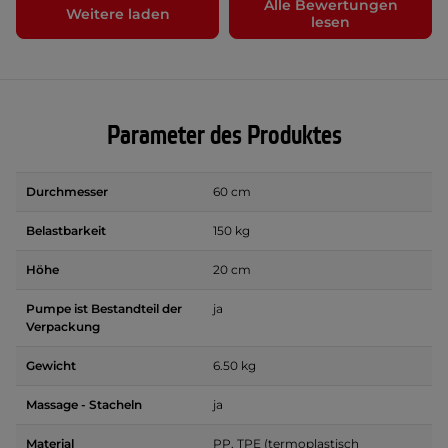
Alle Bewertungen
Weitere laden
lesen
Parameter des Produktes
Durchmesser
60 cm
Belastbarkeit
150 kg
Höhe
20 cm
Pumpe ist Bestandteil der
ja
Verpackung
Gewicht
6.50 kg
Massage - Stacheln
ja
Material
PP, TPE (termoplastisch