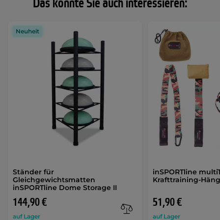
Das könnte Sie auch interessieren:
Neuheit
Ständer für
inSPORTline multiT
Gleichgewichtsmatten
Krafttraining-Hän
inSPORTline Dome Storage II
144,90 €
51,90 €
auf Lager
auf Lager