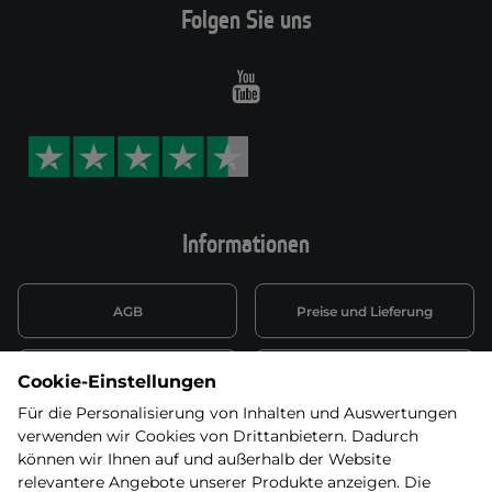
Folgen Sie uns
Youtube
Informationen
AGB
Preise und Lieferung
Informationen nach Art. 13
Datenschutzerklärung
Cookie-Einstellungen
DSGVO
Für die Personalisierung von Inhalten und Auswertungen
verwenden wir Cookies von Drittanbietern. Dadurch
Wiederufsbelehrung mit Link
Batterieentsorgung
zum Formular
können wir Ihnen auf und außerhalb der Website
relevantere Angebote unserer Produkte anzeigen. Die