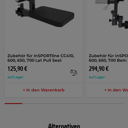
Zubehör für inSPORTline CC410,
Zubehör für inSPO
600, 650, 700 Lat Pull Seat
600, 650, 700 Bein 
125,90 €
294,90 €
auf Lager
auf Lager
+ In den Warenkorb
+ In den W
Alternativen