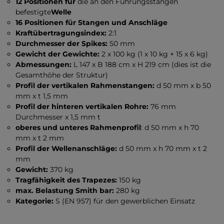
12 Positionen für
die an den Führungsstangen
befestigte
Welle
16 Positionen für Stangen und Anschläge
Kraftübertragungsindex:
2:1
Durchmesser der Spikes:
50 mm
Gewicht der Gewichte:
2 x 100 kg (1 x 10 kg + 15 x 6 kg)
Abmessungen:
L 147 x B 188 cm x H 219 cm (dies ist die
Gesamthöhe der Struktur)
Profil der vertikalen Rahmenstangen:
d 50 mm x b 50
mm x t 1,5 mm
Profil der hinteren vertikalen Rohre:
76 mm
Durchmesser x 1,5 mm t
oberes und unteres Rahmenprofil
: d 50 mm x h 70
mm x t 2 mm
Profil der Wellenanschläge:
d 50 mm x h 70 mm x t 2
mm
Gewicht:
370 kg
Tragfähigkeit des Trapezes:
150 kg
max. Belastung Smith bar:
280 kg
Kategorie:
S (EN 957) für den gewerblichen Einsatz