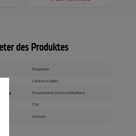
ter des Produktes
Polyester
Carbon Fäden
rgung
Powerbank (nicht enthalten)
azität
7 St.
Damen