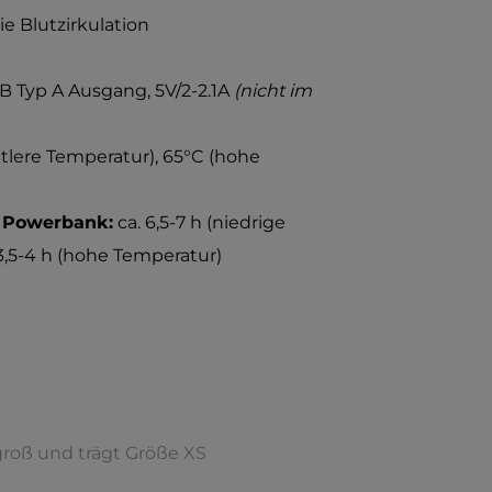
ie Blutzirkulation
 Typ A Ausgang, 5V/2-2.1A
(nicht im
ttlere Temperatur), 65°C (hohe
h Powerbank:
ca. 6,5-7 h (niedrige
 3,5-4 h (hohe Temperatur)
groß und trägt Größe XS