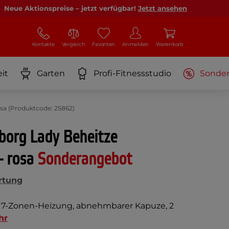
Neue Aktionspreise – jetzt verfügbar!
Jetzt ansehen
Kontakte
Vergleich
Favoriten
Anmelden
Warenkorb
it
Garten
Profi-Fitnessstudio
Sonde
sa (Produktcode: 25862)
org Lady Beheitze
- rosa
Sonderangebot
rtung
t 7-Zonen-Heizung, abnehmbarer Kapuze, 2
hr