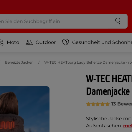
Moto
Outdoor
Gesundheit und Schönhe
Beheizte Jacken
W-TEC HEATborg Lady Beheitze Damenjacke - ro
W-TEC HEATb
Damenjacke 
13 Bewe
Stylische Jacke mi
Außentaschen.
me