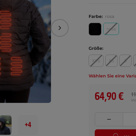
Farbe:
rosa
rosa
Folgend
Größe:
XXS
XS
S
Wählen Sie eine Vari
64,90 €
11
in
+4