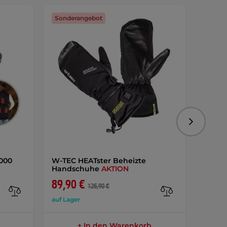
Sonderangebot
Sonde
Folgend
5000
W-TEC HEATster Beheizte
Behei
Handschuhe
AKTION
Insup
89,90 €
69,9
126,90 €
auf Lager
auf Lag
+ In den Warenkorb