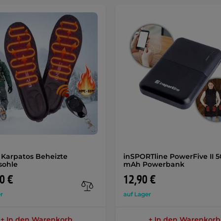
Karpatos Beheizte
inSPORTline PowerFive II 
sohle
mAh Powerbank
0 €
12,90 €
r
auf Lager
+ In den Warenkorb
+ In den Warenkorb