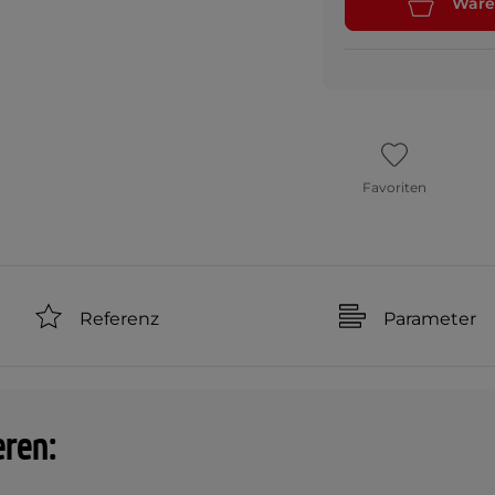
Ware
Favoriten
Referenz
Parameter
eren: