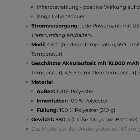
Infrarotstrahlung - positive Wirkung auf d
lange Lebensdauer
Stromversorgung:
jede Powerbank mit USB
Lieferumfang enthalten)
Modi:
45°C (niedrige Temperatur), 55°C (mi
Temperatur)
Geschätzte Akkulaufzeit mit 10.000 mA
Temperatur), 4,5-5 h (mittlere Temperatur),
Material
:
Außen:
100% Polyester
Innenfutter:
100 % Polyester
Füllung:
100 % Polyester (210 g)
Gewicht:
880 g (Größe XXL, ohne Batterie)
Das Model auf den Aktionsfotos ist 167 cm 