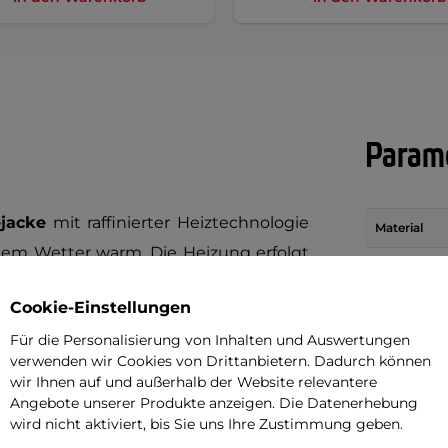
Parame
jacke
mit raffinierter Heiztechnologie
Material
stem Wetter warm. Die Heizung erfolgt
Heizkörper
sch am
Bauch
, an den
Hüften
,
in der
Cookie-Einstellungen
Stromverso
n
platziert sind. Sie sorgen nicht nur für
Für die Personalisierung von Inhalten und Auswertungen
rn wirken sich durch die Abgabe von
Batteriekap
verwenden wir Cookies von Drittanbietern. Dadurch können
des Blutkreislaufs aus.
wir Ihnen auf und außerhalb der Website relevantere
Festlegung
Angebote unserer Produkte anzeigen. Die Datenerhebung
elsüblichen Powerbank mit USB-Typ-A-
wird nicht aktiviert, bis Sie uns Ihre Zustimmung geben.