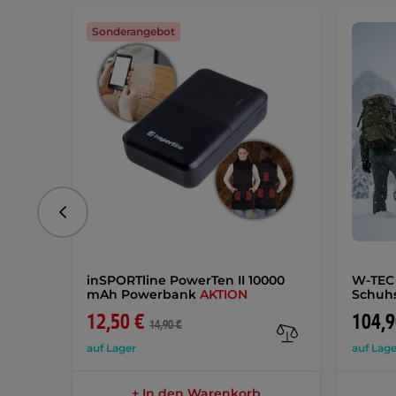
Sonderangebot
vorhergehend
inSPORTline PowerTen II 10000
W-TEC 
mAh Powerbank
AKTION
Schuh
12,50 €
104,9
14,90 €
auf Lager
auf Lage
+ In den Warenkorb