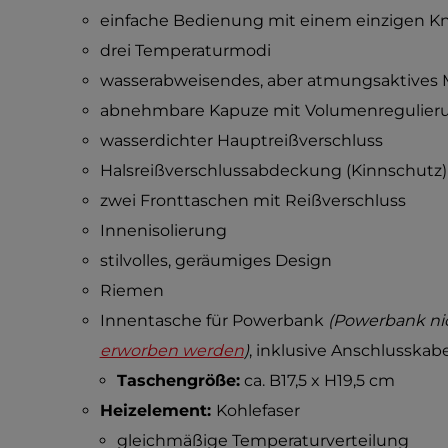
einfache Bedienung mit einem einzigen K
drei Temperaturmodi
wasserabweisendes, aber atmungsaktives M
abnehmbare Kapuze mit Volumenregulier
wasserdichter Hauptreißverschluss
Halsreißverschlussabdeckung (Kinnschutz)
zwei Fronttaschen mit Reißverschluss
Innenisolierung
stilvolles, geräumiges Design
Riemen
Innentasche für Powerbank
(Powerbank nic
erworben werden
)
, inklusive Anschlusska
Taschengröße:
ca. B17,5 x H19,5 cm
Heizelement:
Kohlefaser
gleichmäßige Temperaturverteilung