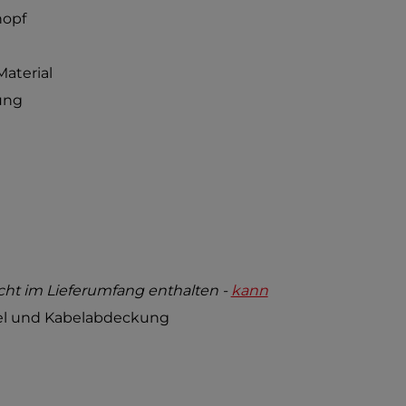
nopf
aterial
ung
ht im Lieferumfang enthalten -
kann
bel und Kabelabdeckung