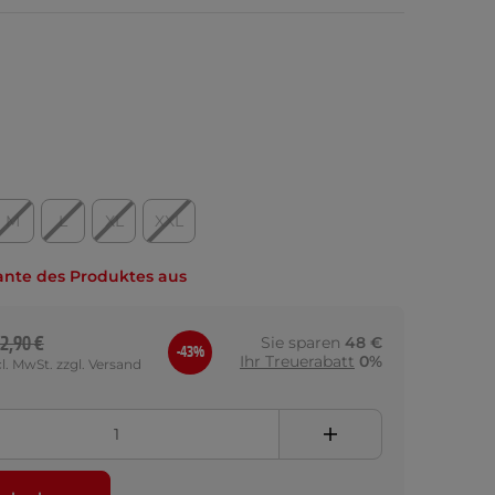
M
L
XL
XXL
ante des Produktes aus
2,90 €
Sie sparen
48 €
-43%
Ihr Treuerabatt
0%
cl. MwSt. zzgl. Versand