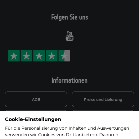
Folgen Sie uns
Youtube
Informationen
AGB
Preise und Lieferung
Informationen nach Art. 13
Datenschutzerklärung
Cookie-Einstellungen
DSGVO
Für die Personalisierung von Inhalten und Auswertungen
verwenden wir Cookies von Drittanbietern. Dadurch
Wiederufsbelehrung mit Link
Batterieentsorgung
zum Formular