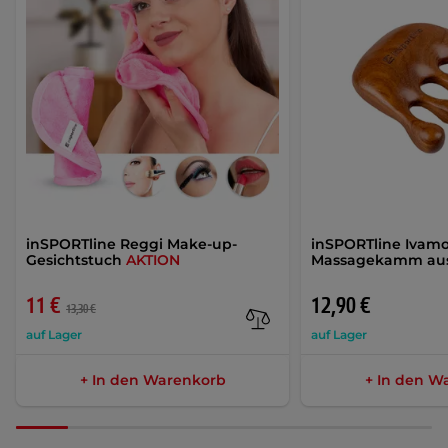
inSPORTline Reggi Make-up-
inSPORTline Ivam
Gesichtstuch
AKTION
Massagekamm aus
11 €
12,90 €
13,30 €
auf Lager
auf Lager
+ In den Warenkorb
+ In den W