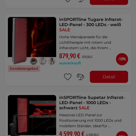
inSPORTline Tugare Infrarot-
LED-Panel - 300 LEDs - weiß
SALE
Hohe Wandpaneele für die
Lichttherapie mit rotem und
infrarotem Licht, die Ihrem …
879,90 €
979,90 €
-10%
ausverkauft
Sonderangebot
Detail
inSPORTline Supetar Infrarot-
LED-Panel - 1000 LEDs -
schwarz
SALE
Massives LED-Panel zur
Positionierung mit 1000 LEDs und
mobilem Ständer, ideal für …
4 599,90 €
6 799,90 €