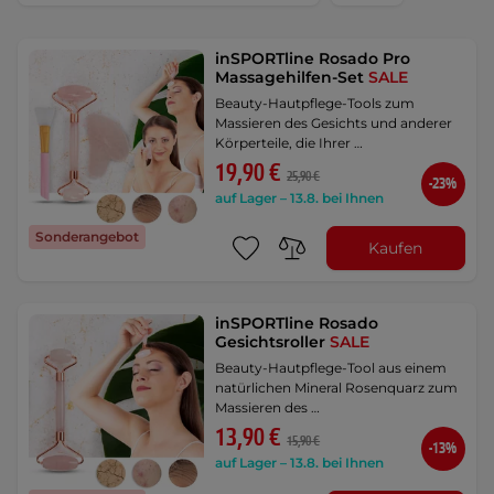
inSPORTline Rosado Pro
Massagehilfen-Set
SALE
Beauty-Hautpflege-Tools zum
Massieren des Gesichts und anderer
Körperteile, die Ihrer …
19,90 €
25,90 €
-23%
auf Lager – 13.8. bei Ihnen
Sonderangebot
Kaufen
inSPORTline Rosado
Gesichtsroller
SALE
Beauty-Hautpflege-Tool aus einem
natürlichen Mineral Rosenquarz zum
Massieren des …
13,90 €
15,90 €
-13%
auf Lager – 13.8. bei Ihnen