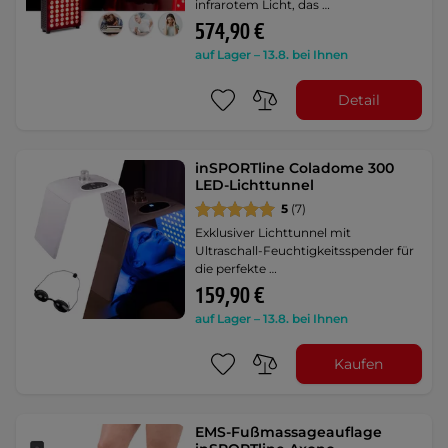
infrarotem Licht, das …
574,90 €
auf Lager – 13.8. bei Ihnen
Detail
inSPORTline Coladome 300
LED-Lichttunnel
5
(7)
Exklusiver Lichttunnel mit
Ultraschall-Feuchtigkeitsspender für
die perfekte …
159,90 €
auf Lager – 13.8. bei Ihnen
Kaufen
EMS-Fußmassageauflage