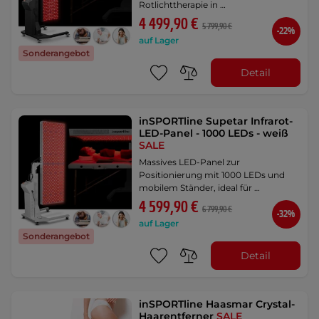
Rotlichttherapie in …
4 499,90 €
5 799,90 €
-22%
auf Lager
Sonderangebot
Detail
inSPORTline Supetar Infrarot-
LED-Panel - 1000 LEDs - weiß
SALE
Massives LED-Panel zur
Positionierung mit 1000 LEDs und
mobilem Ständer, ideal für …
4 599,90 €
6 799,90 €
-32%
auf Lager
Sonderangebot
Detail
inSPORTline Haasmar Crystal-
Haarentferner
SALE