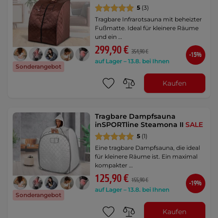
5
(3)
Tragbare Infrarotsauna mit beheizter
Fußmatte. Ideal für kleinere Räume
und ein …
299,90 €
354,90 €
-15%
auf Lager – 13.8. bei Ihnen
Sonderangebot
Kaufen
Tragbare Dampfsauna
inSPORTline Steamona II
SALE
5
(1)
Eine tragbare Dampfsauna, die ideal
für kleinere Räume ist. Ein maximal
kompakter …
125,90 €
155,90 €
-19%
auf Lager – 13.8. bei Ihnen
Sonderangebot
Kaufen