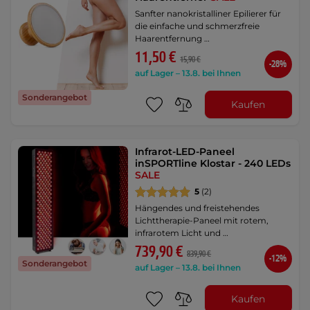
Sanfter nanokristalliner Epilierer für
die einfache und schmerzfreie
Haarentfernung …
11,50 €
15,90 €
-28%
auf Lager – 13.8. bei Ihnen
Sonderangebot
Kaufen
Infrarot-LED-Paneel
inSPORTline Klostar - 240 LEDs
SALE
5
(2)
Hängendes und freistehendes
Lichttherapie-Paneel mit rotem,
infrarotem Licht und …
739,90 €
839,90 €
-12%
Sonderangebot
auf Lager – 13.8. bei Ihnen
Kaufen