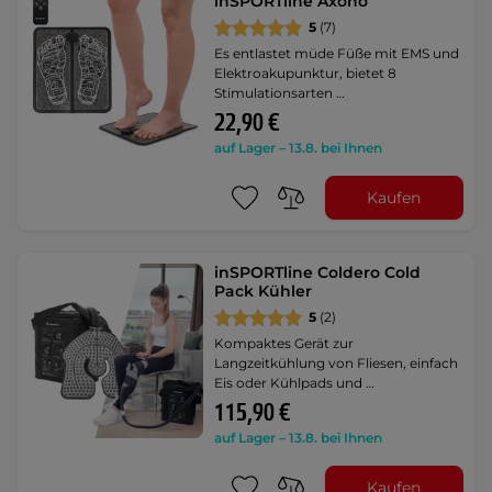
inSPORTline Axono
5
(7)
Es entlastet müde Füße mit EMS und
Elektroakupunktur, bietet 8
Stimulationsarten …
22,90 €
auf Lager – 13.8. bei Ihnen
Kaufen
inSPORTline Coldero Cold
Pack Kühler
5
(2)
Kompaktes Gerät zur
Langzeitkühlung von Fliesen, einfach
Eis oder Kühlpads und …
115,90 €
auf Lager – 13.8. bei Ihnen
Kaufen