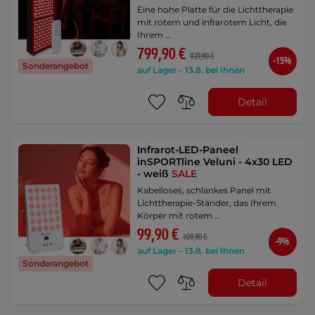
Eine hohe Platte für die Lichttherapie
mit rotem und infrarotem Licht, die
Ihrem …
799,90 €
939,90 €
-15%
Sonderangebot
auf Lager – 13.8. bei Ihnen
Detail
Infrarot-LED-Paneel
inSPORTline Veluni - 4x30 LED
- weiß
SALE
Kabelloses, schlankes Panel mit
Lichttherapie-Ständer, das Ihrem
Körper mit rotem …
99,90 €
109,90 €
-9%
auf Lager – 13.8. bei Ihnen
Sonderangebot
Detail