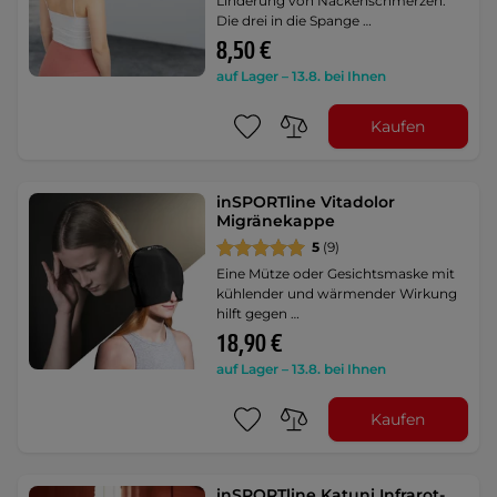
Linderung von Nackenschmerzen.
Die drei in die Spange …
8,50 €
auf Lager – 13.8. bei Ihnen
Kaufen
inSPORTline Vitadolor
Migränekappe
5
(9)
Eine Mütze oder Gesichtsmaske mit
kühlender und wärmender Wirkung
hilft gegen …
18,90 €
auf Lager – 13.8. bei Ihnen
Kaufen
inSPORTline Katuni Infrarot-