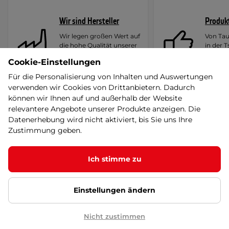
Wir sind Hersteller
Produk
Wir legen großen Wert auf
Von Ta
die hohe Qualität unserer
in der 
Produkte und
Republi
Cookie-Einstellungen
Dienstleistungen.
überprü
Für die Personalisierung von Inhalten und Auswertungen
verwenden wir Cookies von Drittanbietern. Dadurch
können wir Ihnen auf und außerhalb der Website
relevantere Angebote unserer Produkte anzeigen. Die
Datenerhebung wird nicht aktiviert, bis Sie uns Ihre
Zustimmung geben.
Ich stimme zu
Kontaktieren Sie uns
Einstellungen ändern
E-mail
Phone
shop@insportline.de
+420 556 300 970
Nicht zustimmen