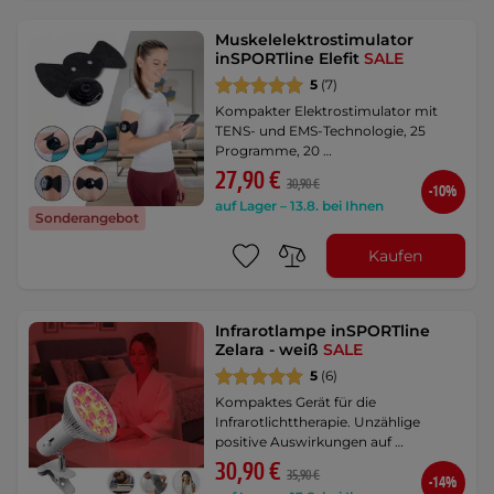
Muskelelektrostimulator
inSPORTline Elefit
SALE
5
(7)
Kompakter Elektrostimulator mit
TENS- und EMS-Technologie, 25
Programme, 20 …
27,90 €
30,90 €
-10%
auf Lager – 13.8. bei Ihnen
Sonderangebot
Kaufen
Infrarotlampe inSPORTline
Zelara - weiß
SALE
5
(6)
Kompaktes Gerät für die
Infrarotlichttherapie. Unzählige
positive Auswirkungen auf …
30,90 €
35,90 €
-14%