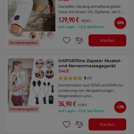
Genießen Sie lang anhaltend glatte
Haut mit einem IPL-Epilierer, der 5 …
129,90 €
185,90 €
-30%
auf Lager – 13.8. bei Ihnen
Kaufen
Sonderangebot
inSPORTline Zapster Muskel-
und Nervenmassagegerät
SALE
5
(11)
Kombination aus TENS und EMS zur
Linderung von Verspannungen,
Regeneration und …
36,90 €
41,90 €
-12%
Sonderangebot
auf Lager – 13.8. bei Ihnen
Kaufen