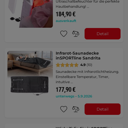
Ultraschallbefeuchter für die perfekte
Hautbehandlung! …
184,90 €
ausverkauft
Detail
Infrarot-Saunadecke
inSPORTline Sandrita
4.9
(10)
Saunadecke mit Infrarotlichtheizung.
Einstellbare Temperatur, Timer,
intuitive …
177,90 €
unterwegs – 5.9.2026
Detail