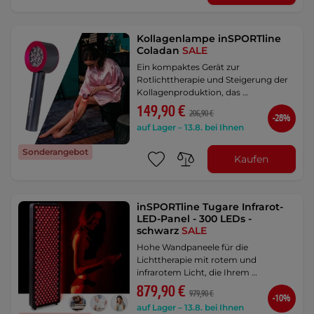
Kollagenlampe inSPORTline
Coladan
SALE
Ein kompaktes Gerät zur
Rotlichttherapie und Steigerung der
Kollagenproduktion, das …
149,90 €
206,90 €
-28%
auf Lager – 13.8. bei Ihnen
Sonderangebot
Kaufen
inSPORTline Tugare Infrarot-
LED-Panel - 300 LEDs -
schwarz
SALE
Hohe Wandpaneele für die
Lichttherapie mit rotem und
infrarotem Licht, die Ihrem …
879,90 €
979,90 €
-10%
auf Lager – 13.8. bei Ihnen