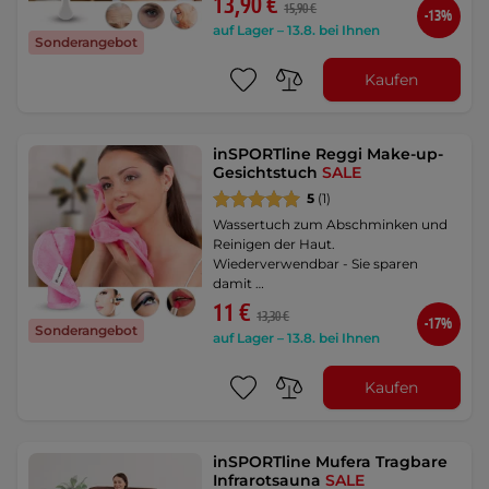
13,90 €
15,90 €
-13%
auf Lager – 13.8. bei Ihnen
Sonderangebot
Kaufen
inSPORTline Reggi Make-up-
Gesichtstuch
SALE
5
(1)
Wassertuch zum Abschminken und
Reinigen der Haut.
Wiederverwendbar - Sie sparen
damit …
11 €
13,30 €
-17%
Sonderangebot
auf Lager – 13.8. bei Ihnen
Kaufen
inSPORTline Mufera Tragbare
Infrarotsauna
SALE