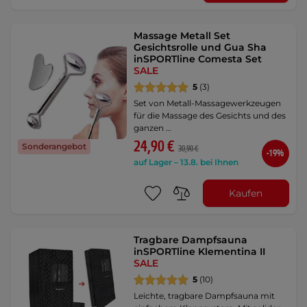
Massage Metall Set
Gesichtsrolle und Gua Sha
inSPORTline Comesta Set
SALE
5
(3)
Set von Metall-Massagewerkzeugen
für die Massage des Gesichts und des
ganzen …
24,90 €
Sonderangebot
30,90 €
-19%
auf Lager – 13.8. bei Ihnen
Kaufen
Tragbare Dampfsauna
inSPORTline Klementina II
SALE
5
(10)
Leichte, tragbare Dampfsauna mit