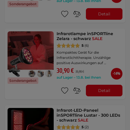
auf Lager – 13.8. bei Ihnen
Sonderangebot
Detail
Infrarotlampe inSPORTline
Zelara - schwarz
SALE
5
(6)
Kompaktes Gerät für die
Infrarotlichttherapie. Unzählige
positive Auswirkungen auf …
30,90 €
35,90 €
-14%
auf Lager – 13.8. bei Ihnen
Sonderangebot
Detail
Infrarot-LED-Paneel
inSPORTline Lustar - 300 LEDs
- schwarz
SALE
5
(2)