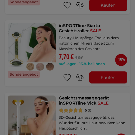
Sonderangebot
Kaufen
inSPORTline Siarto
Gesichtsroller
SALE
Beauty-Hautpflege-Tool aus dem
natürlichen Mineral Jadeit zum
Massieren des Gesichts …
7,70 €
9,10 €
-15%
auf Lager – 13.8. bei Ihnen
Sonderangebot
Kaufen
Gesichtsmassagegerät
inSPORTline Vick
SALE
5
(1)
3D-Gesichtsmassagegerät, das
Wunder für Ihre Haut bewirken kann.
Hauptsächlich …