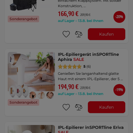
einfachem Klappsystem. Mit solider
Konstruktion, …
166,90 €
209,90 €
-20%
Sonderangebot
auf Lager – 13.8. bei Ihnen
Kaufen
IPL-Epiliergerät inSPORTline
Aphira
SALE
5
(6)
Genießen Sie langanhaltend glatte
Haut mit einem IPL-Epilierer, der 5 …
194,90 €
239,90 €
-19%
auf Lager – 13.8. bei Ihnen
Sonderangebot
Kaufen
IPL-Epilierer inSPORTline Eriva
SALE