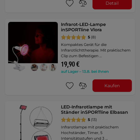
Detail
Infrarot-LED-Lampe
inSPORTline Vlora
5
(8)
Kompaktes Gerät für die
Infrarotlichttherapie. Mit praktischem
Clip zum Befestigen …
19,90 €
auf Lager – 13.8. bei Ihnen
Kaufen
LED-Infrarotlampe mit
Ständer inSPORTline Elbasan
5
(13)
Infrarotlampe mit praktischem
Hochständer, Timer, 5
Intensitätsstufen und 3 …