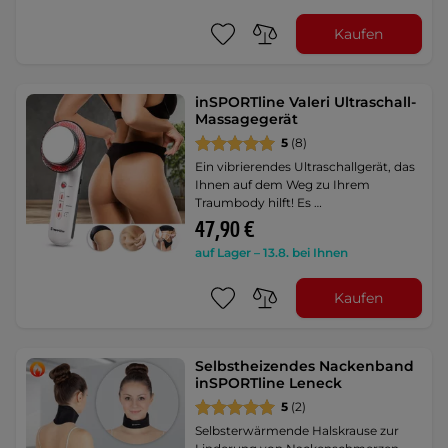
Kaufen
inSPORTline Valeri Ultraschall-
Massagegerät
5
(8)
Ein vibrierendes Ultraschallgerät, das
Ihnen auf dem Weg zu Ihrem
Traumbody hilft! Es …
47,90 €
auf Lager – 13.8. bei Ihnen
Kaufen
Selbstheizendes Nackenband
inSPORTline Leneck
5
(2)
Selbsterwärmende Halskrause zur