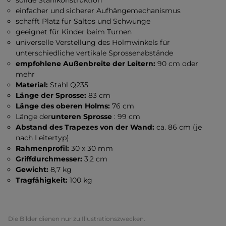
solide Stahlkonstruktion
einfacher und sicherer Aufhängemechanismus
schafft Platz für Saltos und Schwünge
geeignet für Kinder beim Turnen
universelle Verstellung des Holmwinkels für
unterschiedliche vertikale Sprossenabstände
empfohlene Außenbreite der Leitern:
90 cm oder
mehr
Material:
Stahl Q235
Länge der Sprosse:
83 cm
Länge des oberen Holms:
76 cm
Länge der
unteren Sprosse
: 99 cm
Abstand des Trapezes von der Wand:
ca. 86 cm (je
nach Leitertyp)
Rahmenprofil:
30 x 30 mm
Griffdurchmesser:
3,2 cm
Gewicht:
8,7 kg
Tragfähigkeit:
100 kg
Die Bilder dienen nur zu Illustrationszwecken.