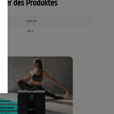
ter des Produktes
8,8 Ah
36 V