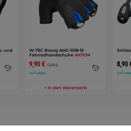
s- und
W-TEC Bravoj AMC-1018-15
Schlos
Fahrradhandschuhe
AKTION
9,90 €
8,90 
13,90 €
auf Lager
auf Lag
+ In den Warenkorb