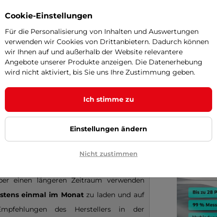
Parame
Cookie-Einstellungen
Für die Personalisierung von Inhalten und Auswertungen
on 20122 (Modell 2017)
Elektrofahrrad
Kapazität
verwenden wir Cookies von Drittanbietern. Dadurch können
wir Ihnen auf und außerhalb der Website relevantere
 km und mehr als 800 Ladezyklen sind
Spannung
Angebote unserer Produkte anzeigen. Die Datenerhebung
wird nicht aktiviert, bis Sie uns Ihre Zustimmung geben.
Ich stimme zu
 der Batterie:
Einstellungen ändern
rodukt einschließlich des Akkus - wenn es
 ist, den Akku zu entfernen)
an einem
Nicht zustimmen
zwischen 10°C und 20°C
zu lagern.
ber einen längeren Zeitraum verwenden
stens einmal im Monat
zu laden und auf
mpfehlungen des Herstellers in der