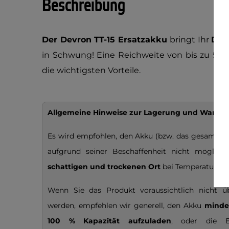
Beschreibung
Der Devron TT-15 Ersatzakku
bringt Ihr
Devr
in Schwung! Eine Reichweite von bis zu 50
die wichtigsten Vorteile.
Allgemeine Hinweise zur Lagerung und Wartung
Es wird empfohlen, den Akku (bzw. das gesamte P
aufgrund seiner Beschaffenheit nicht möglich
schattigen und trockenen Ort
bei Temperaturen
Wenn Sie das Produkt voraussichtlich nicht ü
werden, empfehlen wir generell, den Akku
minde
100 % Kapazität
aufzuladen
, oder die E