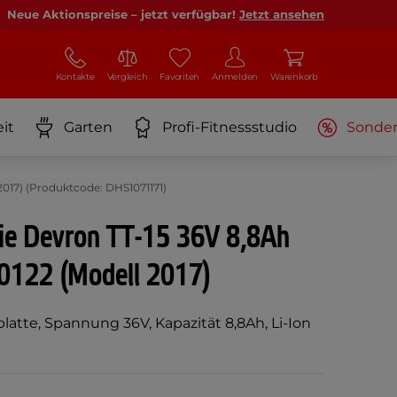
Neue Aktionspreise – jetzt verfügbar!
Jetzt ansehen
Kontakte
Vergleich
Favoriten
Anmelden
Warenkorb
it
Garten
Profi-Fitnessstudio
Sonde
2017) (Produktcode: DHS1071171)
rie Devron TT-15 36V 8,8Ah
20122 (Modell 2017)
platte, Spannung 36V, Kapazität 8,8Ah, Li-Ion