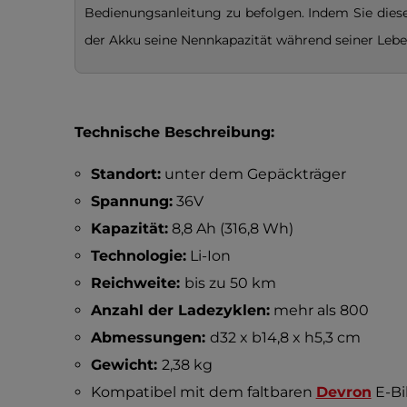
Bedienungsanleitung zu befolgen. Indem Sie diese 
der Akku seine Nennkapazität während seiner Lebe
Technische Beschreibung:
Standort:
unter dem Gepäckträger
Spannung:
36V
Kapazität:
8,8 Ah (316,8 Wh)
Technologie:
Li-Ion
Reichweite:
bis zu 50 km
Anzahl der Ladezyklen:
mehr als 800
Abmessungen:
d32 x b14,8 x h5,3 cm
Gewicht:
2,38 kg
Kompatibel mit dem faltbaren
Devron
E-B