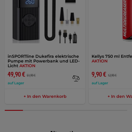
inSPORTline Dukefira elektrische
Kellys 750 ml Entf
Pumpe mit Powerbank und LED-
AKTION
Licht
AKTION
49,90 €
9,90 €
61,90 €
12,90 €
auf Lager
auf Lager
+ In den Warenkorb
+ In den W