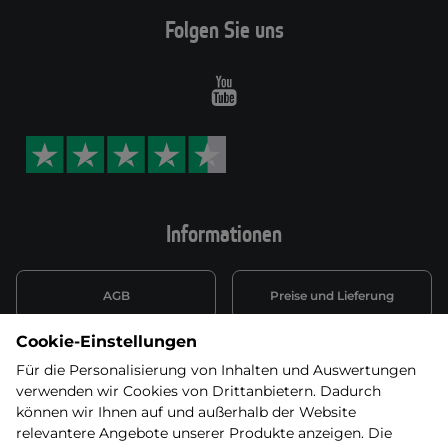
Folgen Sie uns
Youtube
Informationen
AGB
Preise und Lieferung
Cookie-Einstellungen
Informationen nach Art. 13
Datenschutzerklärung
DSGVO
Für die Personalisierung von Inhalten und Auswertungen
verwenden wir Cookies von Drittanbietern. Dadurch
Wiederufsbelehrung mit Link
können wir Ihnen auf und außerhalb der Website
Batterieentsorgung
zum Formular
relevantere Angebote unserer Produkte anzeigen. Die