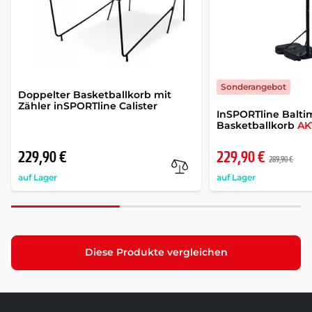
Sonderangebot
Doppelter Basketballkorb mit
Zähler inSPORTline Calister
InSPORTline Balti
Basketballkorb
AK
229,90 €
229,90 €
289,90 €
auf Lager
auf Lager
Diese Produkte vergleichen