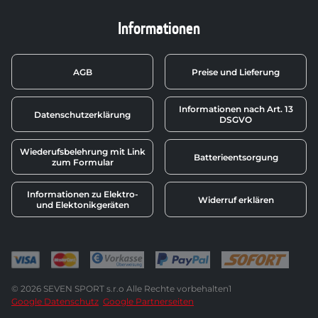
Informationen
AGB
Preise und Lieferung
Informationen nach Art. 13
Datenschutzerklärung
DSGVO
Wiederufsbelehrung mit Link
Batterieentsorgung
zum Formular
Informationen zu Elektro-
Widerruf erklären
und Elektonikgeräten
© 2026 SEVEN SPORT s.r.o Alle Rechte vorbehalten1
Google Datenschutz
Google Partnerseiten