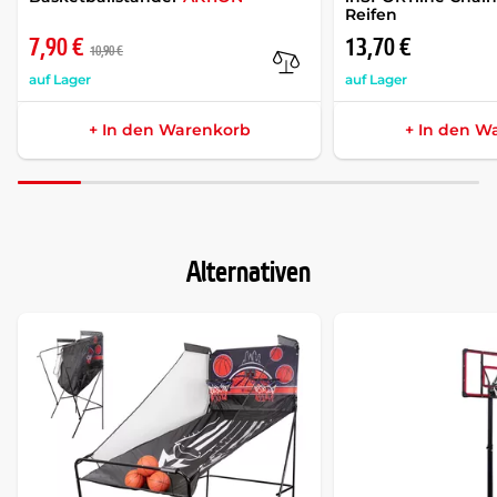
Reifen
7,90 €
13,70 €
10,90 €
auf Lager
auf Lager
+ In den Warenkorb
+ In den W
Alternativen