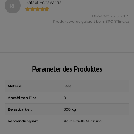
Rafael Echavarria
RE
Bewertet: 25. 3. 2025
Produkt wurde gekauft bei inSPORTline.cz
Parameter des Produktes
Material
Steel
Anzahl von Pins
9
Belastbarkeit
300 kg
Verwendungsart
Komerzielle Nutzung