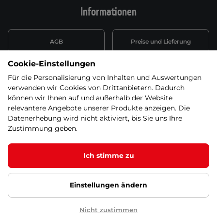
Informationen
AGB
Preise und Lieferung
Cookie-Einstellungen
Informationen nach Art. 13
Datenschutzerklärung
DSGVO
Für die Personalisierung von Inhalten und Auswertungen
verwenden wir Cookies von Drittanbietern. Dadurch
Wiederufsbelehrung mit Link
können wir Ihnen auf und außerhalb der Website
Batterieentsorgung
zum Formular
relevantere Angebote unserer Produkte anzeigen. Die
Datenerhebung wird nicht aktiviert, bis Sie uns Ihre
Informationen zu Elektro-
Zustimmung geben.
Widerruf erklären
und Elektonikgeräten
Ich stimme zu
Einstellungen ändern
© 2026 SEVEN SPORT s.r.o Alle Rechte vorbehalten1
Google Datenschutz
Google Partnerseiten
Cookie-Einstellungen
Nicht zustimmen