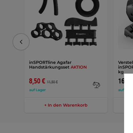
vorhergehend
inSPORTline Agafar
Verste
Handstärkungsset
AKTION
inSPOR
kg
8,50 €
165,9
11,50 €
auf Lager
auf Lage
+ In den Warenkorb