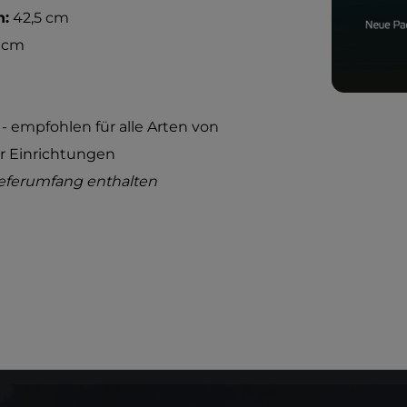
n:
42,5 cm
 cm
- empfohlen für alle Arten von
er Einrichtungen
ieferumfang enthalten