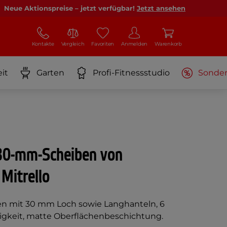
Neue Aktionspreise – jetzt verfügbar!
Jetzt ansehen
Kontakte
Vergleich
Favoriten
Anmelden
Warenkorb
it
Garten
Profi-Fitnessstudio
Sonde
 30-mm-Scheiben von
Mitrello
en mit 30 mm Loch sowie Langhanteln, 6
ähigkeit, matte Oberflächenbeschichtung.