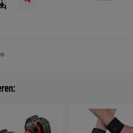
+4
ng
eren: