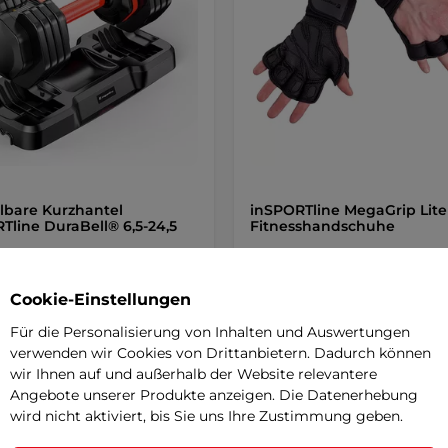
llbare Kurzhantel
inSPORTline MegaGrip Lite
Tline DuraBell® 6,5-24,5
Fitnesshandschuhe
0 €
12,90 €
Cookie-Einstellungen
r
auf Lager
Für die Personalisierung von Inhalten und Auswertungen
verwenden wir Cookies von Drittanbietern. Dadurch können
+ In den Warenkorb
+ In den Warenkorb
wir Ihnen auf und außerhalb der Website relevantere
Angebote unserer Produkte anzeigen. Die Datenerhebung
wird nicht aktiviert, bis Sie uns Ihre Zustimmung geben.