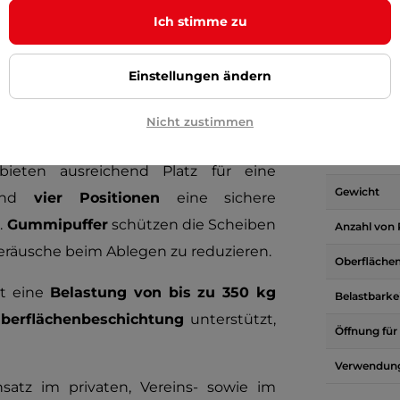
Ich stimme zu
Parame
Einstellungen ändern
eln inSPORTline Mitrello
bietet ein
Nicht zustimmen
Material
latz spart.
Sechs Stifte für Scheiben
Designed fü
ten ausreichend Platz für eine
Gewicht
rend
vier Positionen
eine sichere
.
Gummipuffer
schützen die Scheiben
Anzahl von 
eräusche beim Ablegen zu reduzieren.
Oberfläche
t eine
Belastung von bis zu 350 kg
Belastbarke
berflächenbeschichtung
unterstützt,
Öffnung für 
Verwendung
satz im privaten, Vereins- sowie im