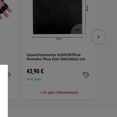
Folgend
Gewichtsmatte inSPORTline
Fitne
Proteko Plus Dot 100x100x2 cm
Bench
43,90 €
13,9
auf Lager
auf Lag
+ In den Warenkorb