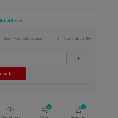
.8. bei Ihnen
Ihr Treuerabatt
0%
incl. MwSt. zzgl. Versand
nkorb
Vergleichen
Teilen
Preisalarm