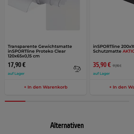
Transparente Gewichtsmatte
inSPORTline 200x1
inSPORTline Proteko Clear
Schutzmatte
AKTI
120x65x0,15 cm
17,90 €
35,90 €
44,90 €
auf Lager
auf Lager
+ In den Warenkorb
+ In den W
Alternativen