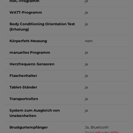
HRC-Programm
ja
WATT-Programm
ja
Body Conditioning Orientation Test
ja
(Erholung)
Körperfett-Messung
nein
manuelles Programm
ja
Herzfrequenz-Sensoren
ja
Flaschenhalter
ja
Tablet-Ständer
ja
Transportrollen
ja
System zum Ausgleich von
ja
Unebenheiten
Brustgurtempfänger
Ja, Bluetooth
Polar
H9
oder
H10+