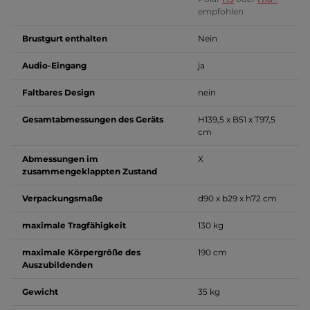
empfohlen
Brustgurt enthalten
Nein
Audio-Eingang
ja
Faltbares Design
nein
Gesamtabmessungen des Geräts
H139,5 x B51 x T97,5
cm
Abmessungen im
X
zusammengeklappten Zustand
Verpackungsmaße
d90 x b29 x h72 cm
maximale Tragfähigkeit
130 kg
maximale Körpergröße des
190 cm
Auszubildenden
Gewicht
35 kg