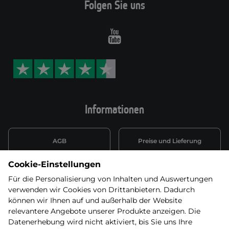
Folgen Sie uns
Youtube
Informationen
AGB
Preise und Lieferung
Cookie-Einstellungen
Informationen nach Art. 13
Datenschutzerklärung
DSGVO
Für die Personalisierung von Inhalten und Auswertungen
verwenden wir Cookies von Drittanbietern. Dadurch
Wiederufsbelehrung mit Link
können wir Ihnen auf und außerhalb der Website
Batterieentsorgung
zum Formular
relevantere Angebote unserer Produkte anzeigen. Die
Datenerhebung wird nicht aktiviert, bis Sie uns Ihre
Informationen zu Elektro-