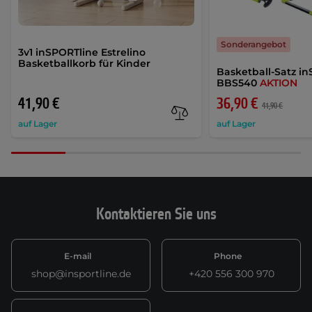
Sonderangebot
3v1 inSPORTline Estrelino
Basketballkorb für Kinder
Basketball-Satz i
BBS540
AKTION
41,90 €
36,90 €
41,90 €
auf Lager
auf Lager
Kontaktieren Sie uns
E-mail
Phone
shop@insportline.de
+420 556 300 970