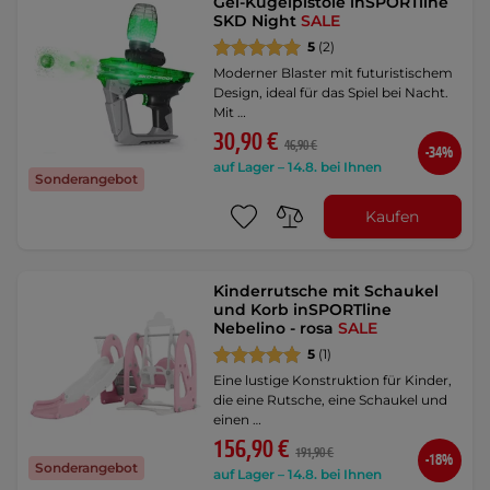
Gel-Kugelpistole inSPORTline
SKD Night
SALE
5
(2)
Moderner Blaster mit futuristischem
Design, ideal für das Spiel bei Nacht.
Mit …
30,90 €
46,90 €
-34%
auf Lager – 14.8. bei Ihnen
Sonderangebot
Kaufen
Kinderrutsche mit Schaukel
und Korb inSPORTline
Nebelino - rosa
SALE
5
(1)
Eine lustige Konstruktion für Kinder,
die eine Rutsche, eine Schaukel und
einen …
156,90 €
191,90 €
-18%
Sonderangebot
auf Lager – 14.8. bei Ihnen