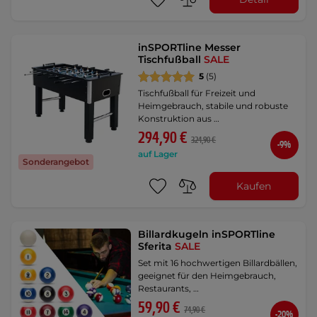
inSPORTline Messer
Tischfußball
SALE
5
(5)
Tischfußball für Freizeit und
Heimgebrauch, stabile und robuste
Konstruktion aus …
294,90 €
324,90 €
-9%
auf Lager
Sonderangebot
Kaufen
Billardkugeln inSPORTline
Sferita
SALE
Set mit 16 hochwertigen Billardbällen,
geeignet für den Heimgebrauch,
Restaurants, …
59,90 €
74,90 €
-20%