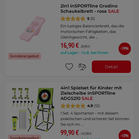
2in1 inSPORTline Grodino
Schaukelbrett - rosa
SALE
5
(5)
Ein lustiges Balancierbrett, das die
motorischen Fähigkeiten, das
Gleichgewicht, die …
16,90 €
20,90 €
-19%
auf Lager – 14.8. bei Ihnen
Sonderangebot
Detail
4in1 Spielset für Kinder mit
Zielscheibe inSPORTline
ADGS210
SALE
4.9
(12)
1 Set, 4 Sportarten - mit diesem
praktischen und sicheren Set können
Sie sich im …
99,90 €
117,90 €
-15%
Sonderangebot