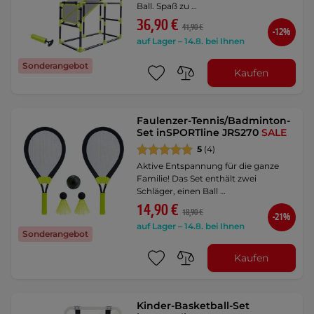
Ball. Spaß zu …
36,90 €
41,90 €
-12%
auf Lager – 14.8. bei Ihnen
Sonderangebot
Kaufen
Faulenzer-Tennis/Badminton-
Set inSPORTline JRS270
SALE
5
(4)
Aktive Entspannung für die ganze
Familie! Das Set enthält zwei
Schläger, einen Ball …
14,90 €
18,90 €
-21%
auf Lager – 14.8. bei Ihnen
Sonderangebot
Kaufen
Kinder-Basketball-Set