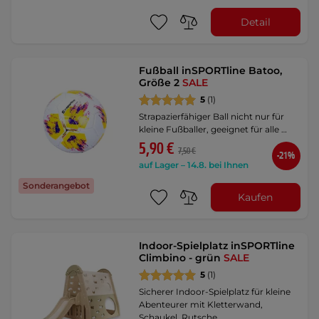
Detail
Fußball inSPORTline Batoo,
Größe 2
SALE
5
(1)
Strapazierfähiger Ball nicht nur für
kleine Fußballer, geeignet für alle …
5,90 €
7,50 €
-21%
auf Lager – 14.8. bei Ihnen
Sonderangebot
Kaufen
Indoor-Spielplatz inSPORTline
Climbino - grün
SALE
5
(1)
Sicherer Indoor-Spielplatz für kleine
Abenteurer mit Kletterwand,
Schaukel, Rutsche, …