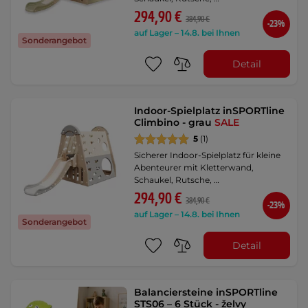
294,90 €
384,90 €
-23%
auf Lager – 14.8. bei Ihnen
Sonderangebot
Detail
Indoor-Spielplatz inSPORTline
Climbino - grau
SALE
5
(1)
Sicherer Indoor-Spielplatz für kleine
Abenteurer mit Kletterwand,
Schaukel, Rutsche, …
294,90 €
384,90 €
-23%
auf Lager – 14.8. bei Ihnen
Sonderangebot
Detail
Balanciersteine inSPORTline
STS06 – 6 Stück - želvy