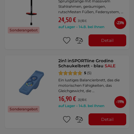
Sprungstange mit massivem
Stahlrahmen, geräumigen,
rutschfesten Füßen, Federsystem, …
24,50 €
31,90 €
-23%
auf Lager – 14.8. bei Ihnen
Sonderangebot
Detail
2in1 inSPORTline Grodino
Schaukelbrett - blau
SALE
5
(5)
Ein lustiges Balancierbrett, das die
motorischen Fähigkeiten, das
Gleichgewicht, die …
16,90 €
20,90 €
-19%
auf Lager – 14.8. bei Ihnen
Sonderangebot
Detail