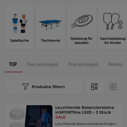
Spielzeug für
Sportspielzeug
Spieltische
Tischtennis
draußen
für Kinder
TOP
Preis aufsteigend
Preis absteigend
Beliebtest
Produkte filtern
Leuchtende Balanciersteine
inSPORTline LS03 – 3 Stück
SALE
Leuchtende Balanciersteine fördern