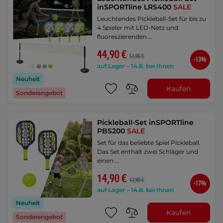
inSPORTline LRS400
SALE
Leuchtendes Pickleball-Set für bis zu
4 Spieler mit LED-Netz und
fluoreszierenden …
44,90 €
51,90 €
-13%
auf Lager – 14.8. bei Ihnen
Neuheit
Kaufen
Sonderangebot
Pickleball-Set inSPORTline
PBS200
SALE
Set für das beliebte Spiel Pickleball.
Das Set enthält zwei Schläger und
einen …
14,90 €
17,90 €
-17%
auf Lager – 14.8. bei Ihnen
Neuheit
Kaufen
Sonderangebot