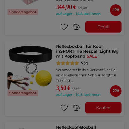
344,90 €
424,90 €
-19%
Sonderangebot
auf Lager – 14.8. bei Ihnen
Detail
Reflexboxball für Kopf
inSPORTline Respell Light 18g
mit Kopfband
SALE
5
(2)
Verbessern Sie Ihre Reflexe! Der Ball
an der elastischen Schnur sorgt für
Training …
3,50 €
4,50 €
-22%
Sonderangebot
auf Lager – 14.8. bei Ihnen
Kaufen
Reflexkopf-Boxball