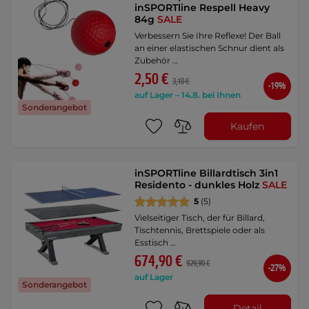
inSPORTline Respell Heavy
84g
SALE
Verbessern Sie Ihre Reflexe! Der Ball
an einer elastischen Schnur dient als
Zubehör …
2,50 €
3,10 €
-19%
auf Lager – 14.8. bei Ihnen
Sonderangebot
Kaufen
inSPORTline Billardtisch 3in1
Residento - dunkles Holz
SALE
5
(5)
Vielseitiger Tisch, der für Billard,
Tischtennis, Brettspiele oder als
Esstisch …
674,90 €
929,90 €
-27%
auf Lager
Sonderangebot
Detail