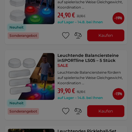
auf spielerische Weise Gleichgewicht,
Koordination …
24,90 €
30,90 €
-19%
auf Lager – 14.8. bei Ihnen
Neuheit
Kaufen
Sonderangebot
Leuchtende Balanciersteine
inSPORTline LS05 – 5 Stück
SALE
Leuchtende Balanciersteine fördern
auf spielerische Weise Gleichgewicht,
Koordination …
39,90 €
46,90 €
-15%
auf Lager – 14.8. bei Ihnen
Neuheit
Kaufen
Sonderangebot
Leuchtendes Pickleball-Set