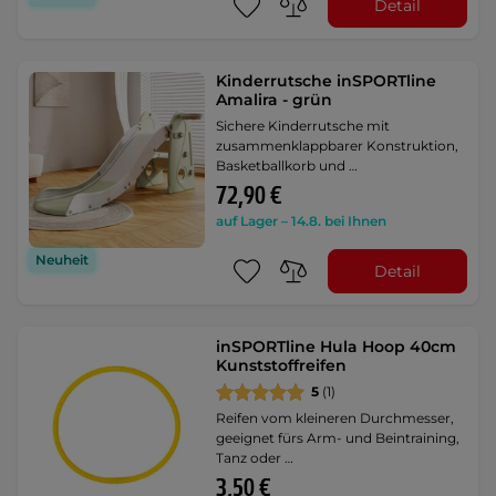
Detail
Kinderrutsche inSPORTline
Amalira - grün
Sichere Kinderrutsche mit
zusammenklappbarer Konstruktion,
Basketballkorb und …
72,90 €
auf Lager – 14.8. bei Ihnen
Neuheit
Detail
inSPORTline Hula Hoop 40cm
Kunststoffreifen
5
(1)
Reifen vom kleineren Durchmesser,
geeignet fürs Arm- und Beintraining,
Tanz oder …
3,50 €