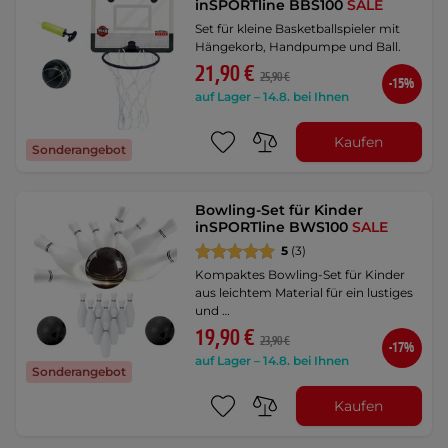
inSPORTline BBS100
SALE
Set für kleine Basketballspieler mit
Hängekorb, Handpumpe und Ball.
21,90 €
25,90 €
-15%
auf Lager – 14.8. bei Ihnen
Kaufen
Sonderangebot
Bowling-Set für Kinder
inSPORTline BWS100
SALE
5
(3)
Kompaktes Bowling-Set für Kinder
aus leichtem Material für ein lustiges
und …
19,90 €
23,90 €
-17%
auf Lager – 14.8. bei Ihnen
Sonderangebot
Kaufen