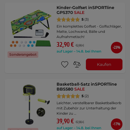
Kinder-Golfset inSPORTline
GPS370
SALE
5
(3)
Ein komplettes Golfset - Golfschläger,
Matte, Lochwand, Bälle und
Aufnahmetisch!
32,90 €
42,90 €
-23%
auf Lager – 14.8. bei Ihnen
Sonderangebot
Kaufen
Basketball-Satz inSPORTline
BBS580
SALE
5
(2)
Leichter, verstellbarer Basketballkorb
mit Zubehör zur Unterhaltung der
Kinder zu …
39,90 €
47,90 €
-17%
auf Lager – 14.8. bei Ihnen