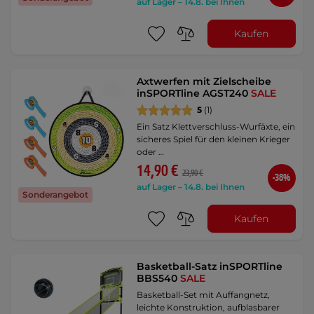
auf Lager – 14.8. bei Ihnen
Kaufen
Axtwerfen mit Zielscheibe
inSPORTline AGST240
SALE
5
(1)
Ein Satz Klettverschluss-Wurfäxte, ein
sicheres Spiel für den kleinen Krieger
oder …
14,90 €
23,90 €
-38%
auf Lager – 14.8. bei Ihnen
Sonderangebot
Kaufen
Basketball-Satz inSPORTline
BBS540
SALE
Basketball-Set mit Auffangnetz,
leichte Konstruktion, aufblasbarer