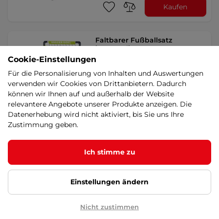
Kaufen
Faltbarer Fußballsatz
inSPORTline FSGS250
Cookie-Einstellungen
5
(5)
Ein Set für kleine und große
Für die Personalisierung von Inhalten und Auswertungen
Fußballer, ideal für den Garten und
verwenden wir Cookies von Drittanbietern. Dadurch
das Kinderzimmer. …
können wir Ihnen auf und außerhalb der Website
39,90 €
relevantere Angebote unserer Produkte anzeigen. Die
Datenerhebung wird nicht aktiviert, bis Sie uns Ihre
auf Lager – 14.8. bei Ihnen
Zustimmung geben.
Kaufen
Ich stimme zu
Kinder-Ballsport-Set 6in1
inSPORTline SCS530
Einstellungen ändern
5
(6)
Ein reichhaltiges Spielset, das alles für
Nicht zustimmen
Basketball, Fußball, Feldhockey,
Rugby …