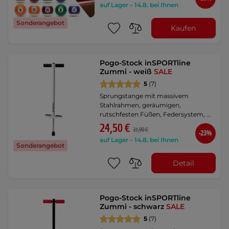
auf Lager – 14.8. bei Ihnen
Sonderangebot
Kaufen
Pogo-Stock inSPORTline
Zummi - weiß
SALE
5
(7)
Sprungstange mit massivem
Stahlrahmen, geräumigen,
rutschfesten Füßen, Federsystem, …
24,50 €
31,90 €
-23%
auf Lager – 14.8. bei Ihnen
Sonderangebot
Detail
Pogo-Stock inSPORTline
Zummi - schwarz
SALE
5
(7)