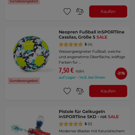
Sonderangebot
Kaufen
Neopren Fußball inSPORTline
Cassilas, Größe 5
SALE
5
(4)
Wassergeeigneter Fußball, weiche
und angenehme Oberfläche, kräftige
Farben für …
7,50 €
10,80 €
-31%
auf Lager – 14.8. bei Ihnen
Sonderangebot
Kaufen
Pistole für Gelkugeln
inSPORTline SKD - rot
SALE
5
(5)
Moderner Blaster mit futuristischem