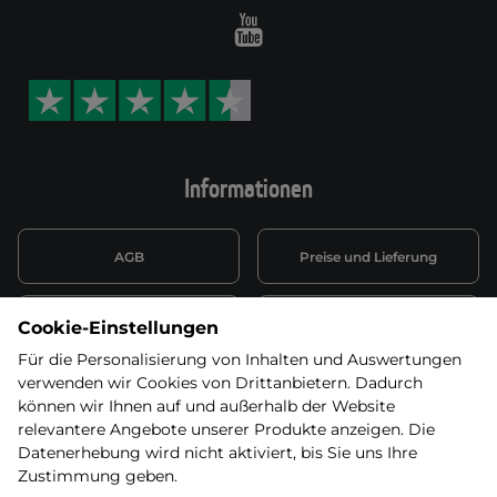
Youtube
Informationen
AGB
Preise und Lieferung
Informationen nach Art. 13
Datenschutzerklärung
Cookie-Einstellungen
DSGVO
Für die Personalisierung von Inhalten und Auswertungen
verwenden wir Cookies von Drittanbietern. Dadurch
Wiederufsbelehrung mit Link
Batterieentsorgung
zum Formular
können wir Ihnen auf und außerhalb der Website
relevantere Angebote unserer Produkte anzeigen. Die
Informationen zu Elektro-
Datenerhebung wird nicht aktiviert, bis Sie uns Ihre
Widerruf erklären
und Elektonikgeräten
Zustimmung geben.