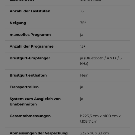
Anzahl der Laststufen
16
Neigung
75°
manuelles Programm
ja
Anzahl der Programme
15+
Brustgurt-Empfänger
ja (Bluetooth / ANT+ / 5
kHz)
Brustgurt enthalten
Nein
Transportrollen
ja
System zum Ausgleich von
ja
Unebenheiten
Gesamtabmessungen
h225,5 cm x b100 cm x
t108,7 cm
Abmessungen der Verpackung
232 x 76 x 33 cm