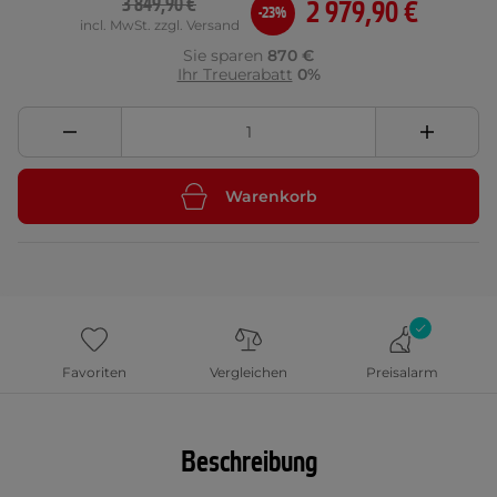
3 849,90 €
2 979,90 €
-23%
incl. MwSt. zzgl. Versand
Sie sparen
870 €
Ihr Treuerabatt
0%
Warenkorb
Favoriten
Vergleichen
Preisalarm
Beschreibung