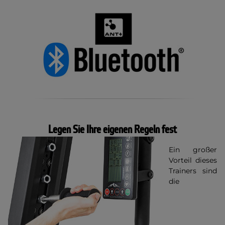
Legen Sie Ihre eigenen Regeln fest
Ein großer
Vorteil dieses
Trainers sind
die