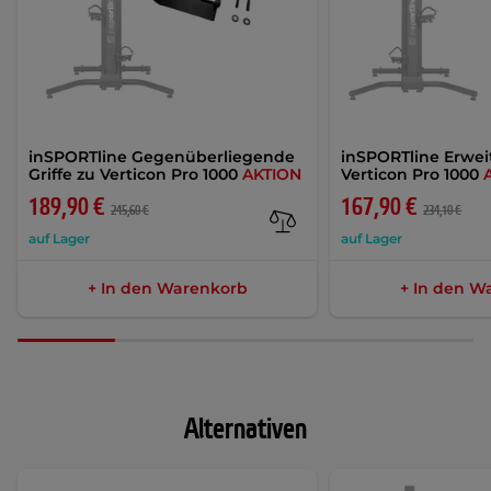
inSPORTline Gegenüberliegende
inSPORTline Erweit
Griffe zu Verticon Pro 1000
AKTION
Verticon Pro 1000
189,90 €
167,90 €
245,60 €
234,10 €
auf Lager
auf Lager
+ In den Warenkorb
+ In den W
Alternativen