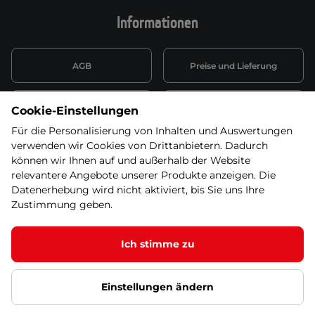
Informationen
AGB
Preise und Lieferung
Informationen nach Art. 13
Datenschutzerklärung
Cookie-Einstellungen
DSGVO
Für die Personalisierung von Inhalten und Auswertungen
verwenden wir Cookies von Drittanbietern. Dadurch
Wiederufsbelehrung mit Link
Batterieentsorgung
zum Formular
können wir Ihnen auf und außerhalb der Website
relevantere Angebote unserer Produkte anzeigen. Die
Informationen zu Elektro-
Datenerhebung wird nicht aktiviert, bis Sie uns Ihre
Widerruf erklären
und Elektonikgeräten
Zustimmung geben.
Ich stimme zu
© 2026 SEVEN SPORT s.r.o Alle Rechte vorbehalten1
Einstellungen ändern
Datenschutzgrundsätze
Google Datenschutz
Google
Partnerseiten
Cookie-Einstellungen