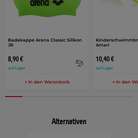
Badekappe Arena Classic Silikon
Kinderschwimmbri
JR
Amari
8,90 €
10,40 €
auf Lager
auf Lager
+ In den Warenkorb
+ In den W
Alternativen