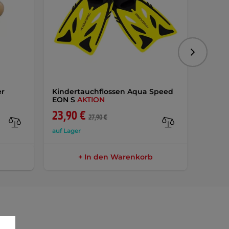
Folgend
r
Kindertauchflossen Aqua Speed
Kinde
EON S
AKTION
Speed
23,90 €
10,4
27,90 €
auf Lager
auf Lag
+ In den Warenkorb