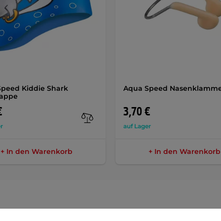
peed Kiddie Shark
Aqua Speed Nasenklamme
appe
€
3,70 €
r
auf Lager
+ In den Warenkorb
+ In den Warenkorb