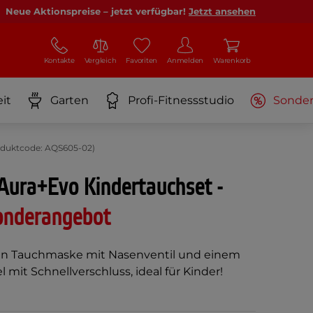
Neue Aktionspreise – jetzt verfügbar!
Jetzt ansehen
Kontakte
Vergleich
Favoriten
Anmelden
Warenkorb
it
Garten
Profi-Fitnessstudio
Sonde
roduktcode: AQS605-02)
Aura+Evo Kindertauchset -
onderangebot
nen Tauchmaske mit Nasenventil und einem
 mit Schnellverschluss, ideal für Kinder!