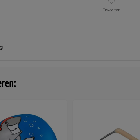
Favoriten
ng
eren: