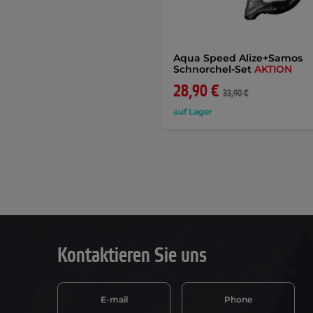
Aqua Speed Alize+Samos
Schnorchel-Set
AKTION
28,90 €
33,90 €
auf Lager
Kontaktieren Sie uns
E-mail
Phone