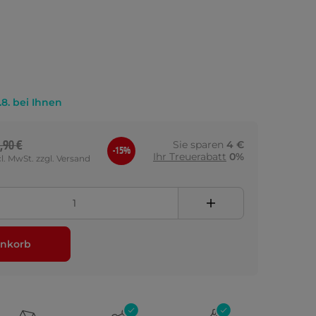
.8. bei Ihnen
,90 €
Sie sparen
4 €
-15%
Ihr Treuerabatt
0%
cl. MwSt. zzgl. Versand
nkorb