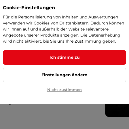
Cookie-Einstellungen
Für die Personalisierung von Inhalten und Auswertungen
verwenden wir Cookies von Drittanbietern. Dadurch können
ist die perfekte Ausrüstung für junge
wir Ihnen auf und außerhalb der Website relevantere
wei Visieren ist speziell für Kinder
Angebote unserer Produkte anzeigen. Die Datenerhebung
wird nicht aktiviert, bis Sie uns Ihre Zustimmung geben.
ineren Rahmen mit einer schmaleren
erfekt an kleinere Gesichter an, auch
Ich stimme zu
andes.
Einstellungen ändern
falls für jüngere Taucher entwickelt.
indringen von Wasser verhindert. Die
Nicht zustimmen
ohrs sorgt auch beim Schwimmen an
utzung. Dank des
Schnellverschlusses