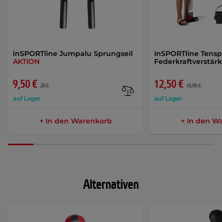
inSPORTline Jumpalu Sprungseil
InSPORTline Tensp
AKTION
Federkraftverstär
9,50 €
12,50 €
20 €
15,90 €
auf Lager
auf Lager
+ In den Warenkorb
+ In den W
Alternativen