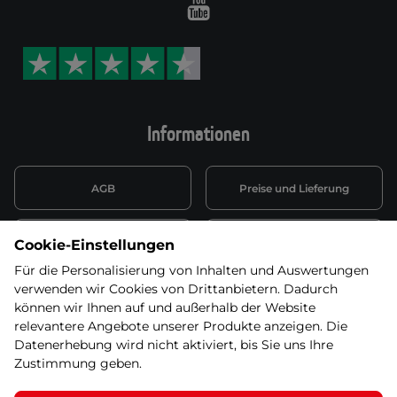
Youtube
Informationen
AGB
Preise und Lieferung
Informationen nach Art. 13
Datenschutzerklärung
Cookie-Einstellungen
DSGVO
Für die Personalisierung von Inhalten und Auswertungen
verwenden wir Cookies von Drittanbietern. Dadurch
Wiederufsbelehrung mit Link
Batterieentsorgung
zum Formular
können wir Ihnen auf und außerhalb der Website
relevantere Angebote unserer Produkte anzeigen. Die
Informationen zu Elektro-
Datenerhebung wird nicht aktiviert, bis Sie uns Ihre
Widerruf erklären
und Elektonikgeräten
Zustimmung geben.