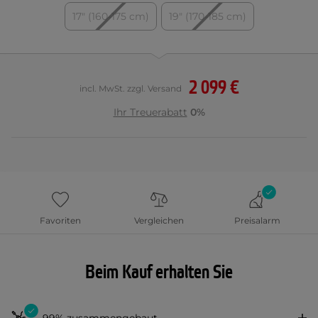
17" (160-175 cm)
19" (170-185 cm)
2 099 €
incl. MwSt. zzgl. Versand
Ihr Treuerabatt
0%
Favoriten
Vergleichen
Preisalarm
Beim Kauf erhalten Sie
99% zusammengebaut