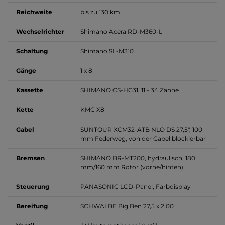
Reichweite
bis zu 130 km
Wechselrichter
Shimano Acera RD-M360-L
Schaltung
Shimano SL-M310
Gänge
1 x 8
Kassette
SHIMANO CS-HG31, 11 - 34 Zähne
Kette
KMC X8
Gabel
SUNTOUR XCM32-ATB NLO DS 27,5", 100
mm Federweg, von der Gabel blockierbar
Bremsen
SHIMANO BR-MT200, hydraulisch, 180
mm/160 mm Rotor (vorne/hinten)
Steuerung
PANASONIC LCD-Panel, Farbdisplay
Bereifung
SCHWALBE Big Ben 27,5 x 2,00