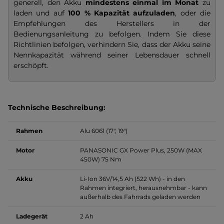
generell, den Akku
mindestens einmal im Monat
zu
laden und auf
100 % Kapazität
aufzuladen
, oder die
Empfehlungen des Herstellers in der
Bedienungsanleitung zu befolgen. Indem Sie diese
Richtlinien befolgen, verhindern Sie, dass der Akku seine
Nennkapazität während seiner Lebensdauer schnell
erschöpft.
Technische Beschreibung:
Rahmen
Alu 6061 (17", 19")
Motor
PANASONIC GX Power Plus, 250W (MAX
450W) 75 Nm
Akku
Li-Ion 36V/14,5 Ah (522 Wh) - in den
Rahmen integriert, herausnehmbar - kann
außerhalb des Fahrrads geladen werden
Ladegerät
2 Ah