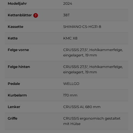
Modelljahr
2024
Kettenblätter
38T
Kassette
SHIMANO CS-HG31-8
Kette
KMC X8
Felge vorne
CRUSSIS 27,5", Hohlkammerfelge,
eingelagert, 19 mm
Felge hinten
CRUSSIS 27,5", Hohlkammerfelge,
eingelagert, 19 mm
Pedale
WELLGO
Kurbelarm
170 mm
Lenker
CRUSSIS Al, 680 mm
Griffe
CRUSSIS ergonomisch gestaltet
mit Hülse