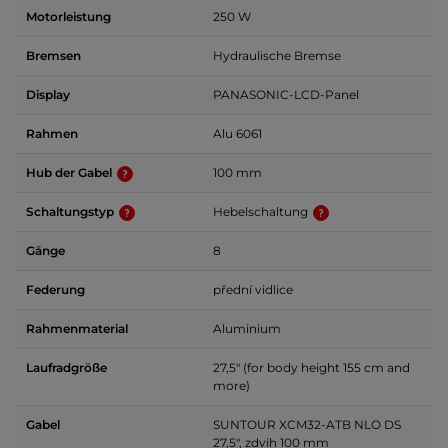
Motorleistung
250 W
Bremsen
Hydraulische Bremse
Display
PANASONIC-LCD-Panel
Rahmen
Alu 6061
Hub der Gabel
100 mm
Schaltungstyp
Hebelschaltung
Gänge
8
Federung
přední vidlice
Rahmenmaterial
Aluminium
Laufradgröße
27,5" (for body height 155 cm and
more)
Gabel
SUNTOUR XCM32-ATB NLO DS
27,5", zdvih 100 mm