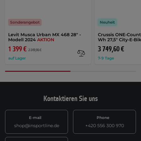
Sonderangebot
Neuheit
Levit Musca Urban MX 468 28" -
Crussis ONE-Country
Modell 2024
AKTION
Wh 27,5" City-E-Bi
1 399 €
3 749,60 €
2 349,90 €
auf Lager
7-9 Tage
Kontaktieren Sie uns
E-mail
Phone
shop@insportline.de
+420 556 300 970