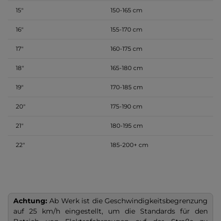
15″
150-165 cm
16″
155-170 cm
17″
160-175 cm
18″
165-180 cm
19″
170-185 cm
20″
175-190 cm
21″
180-195 cm
22″
185-200+ cm
Achtung:
Ab Werk ist die Geschwindigkeitsbegrenzung
auf 25 km/h eingestellt, um die Standards für den