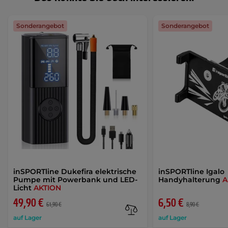
Sonderangebot
Sonderangebot
inSPORTline Dukefira elektrische
inSPORTline Igalo
Pumpe mit Powerbank und LED-
Handyhalterung
A
Licht
AKTION
49,90 €
6,50 €
61,90 €
8,90 €
auf Lager
auf Lager