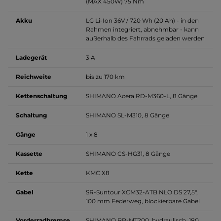
(MAX 450W) 75 Nm
Akku
LG Li-Ion 36V / 720 Wh (20 Ah) - in den
Rahmen integriert, abnehmbar - kann
außerhalb des Fahrrads geladen werden
Ladegerät
3 A
Reichweite
bis zu 170 km
Kettenschaltung
SHIMANO Acera RD-M360-L, 8 Gänge
Schaltung
SHIMANO SL-M310, 8 Gänge
Gänge
1 x 8
Kassette
SHIMANO CS-HG31, 8 Gänge
Kette
KMC X8
Gabel
SR-Suntour XCM32-ATB NLO DS 27,5",
100 mm Federweg, blockierbare Gabel
Vorderradbremse
SHIMANO BR-MT200, hydraulisch, 180