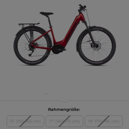
Rahmengröße:
15" (150-165 cm)
17" (160-175 cm)
19" (170-185 cm)