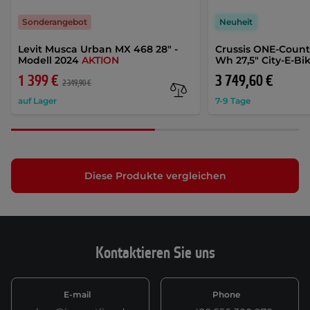
Sonderangebot
Neuheit
Levit Musca Urban MX 468 28" -
Crussis ONE-Country
Modell 2024
AKTION
Wh 27,5" City-E-Bi
1 399 €
3 749,60 €
2 349,90 €
auf Lager
7-9 Tage
Diese Produkte vergleichen
Kontaktieren Sie uns
E-mail
Phone