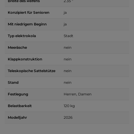
Breite des Reifens
2.35 "
Konzipiert für Senioren
ja
Mit niedrigem Beginn
ja
Typ elektrokola
Stadt
Meeräsche
nein
Klappkonstruktion
nein
Teleskopische Sattelstütze
nein
Stand
nein
Festlegung
Herren, Damen
Belastbarkeit
120 kg
Modelljahr
2026