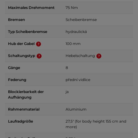
Maximales Drehmoment
75 Nm
Bremsen
Scheibenbremse
Typ Scheibenbremse
hydraulická
Hub der Gabel
100 mm
Schaltungstyp
Hebelschaltung
Gänge
8
Federung
přední vidlice
Blockierbarkeit der
ja
Aufhängung
Rahmenmaterial
Aluminium
Laufradgröße
27,5" (for body height 155 cm and
more)