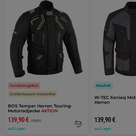
Sonderangebot
Neuheit
Größentausch kostenfrei
W-TEC Xeniaq Moto
Herren
BOS Temper Herren Touring-
Motorradjacke
AKTION
139,90 €
139,90 €
159,90 €
auf Lager
auf Lager