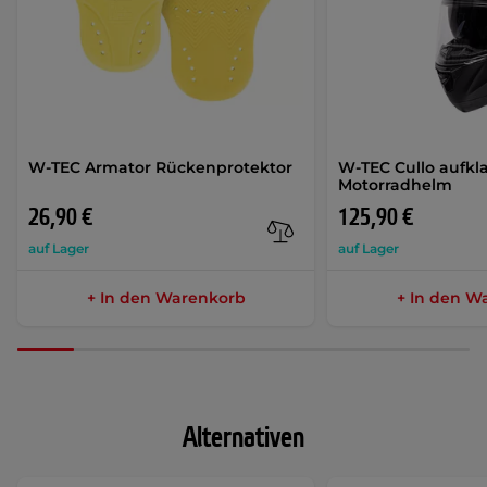
W-TEC Armator Rückenprotektor
W-TEC Cullo aufkl
Motorradhelm
26,90 €
125,90 €
auf Lager
auf Lager
+ In den Warenkorb
+ In den W
Alternativen