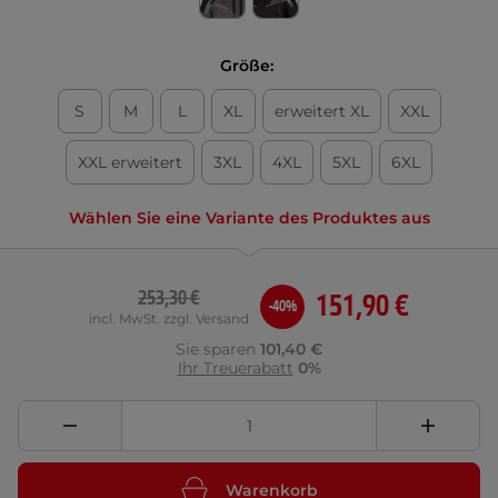
Größe:
S
M
L
XL
erweitert XL
XXL
XXL erweitert
3XL
4XL
5XL
6XL
Wählen Sie eine Variante des Produktes aus
253,30 €
151,90 €
-40%
incl. MwSt. zzgl. Versand
Sie sparen
101,40 €
Ihr Treuerabatt
0%
Warenkorb