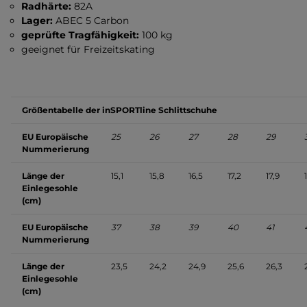
Radhärte:
82A
Lager:
ABEC 5 Carbon
geprüfte Tragfähigkeit:
100 kg
geeignet für Freizeitskating
Größentabelle der inSPORTline Schlittschuhe
EU Europäische
25
26
27
28
29
Nummerierung
Länge der
15,1
15,8
16,5
17,2
17,9
Einlegesohle
(cm)
EU Europäische
37
38
39
40
41
Nummerierung
Länge der
23,5
24,2
24,9
25,6
26,3
Einlegesohle
(cm)