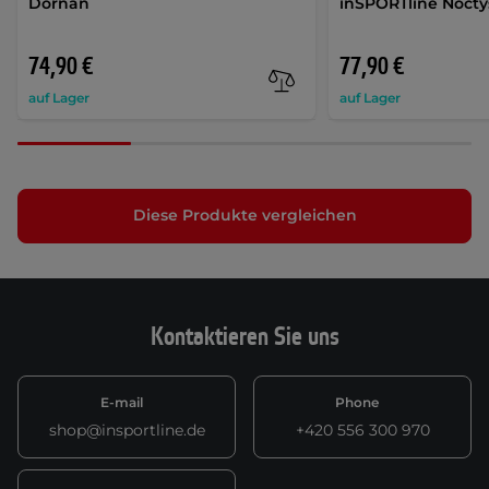
Dornan
inSPORTline Nocty
74,90 €
77,90 €
auf Lager
auf Lager
Diese Produkte vergleichen
Kontaktieren Sie uns
E-mail
Phone
shop@insportline.de
+420 556 300 970