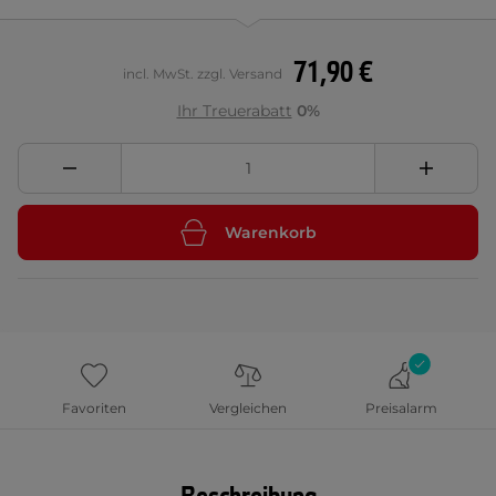
71,90 €
incl. MwSt. zzgl. Versand
Ihr Treuerabatt
0%
Warenkorb
Favoriten
Vergleichen
Preisalarm