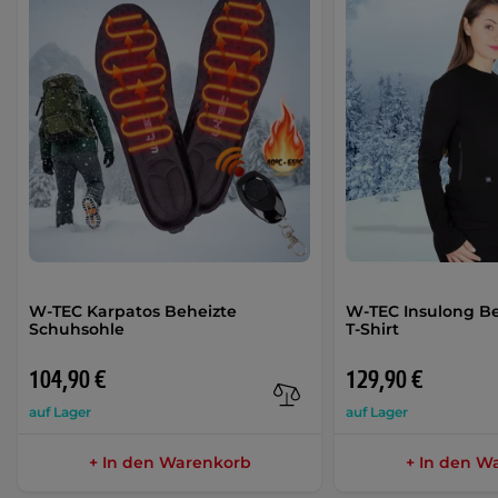
W-TEC Karpatos Beheizte
W-TEC Insulong B
Schuhsohle
T-Shirt
104,90 €
129,90 €
auf Lager
auf Lager
+ In den Warenkorb
+ In den W