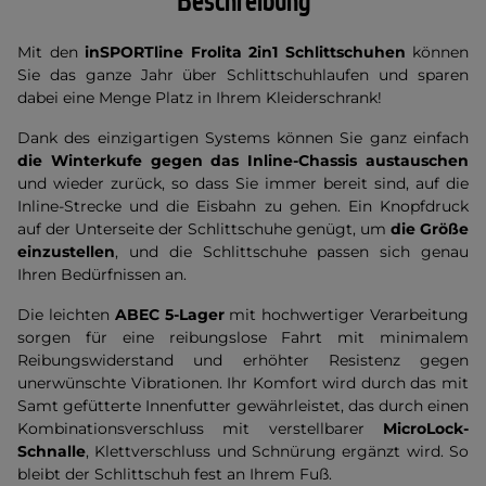
Beschreibung
Mit den
inSPORTline Frolita 2in1 Schlittschuhen
können
Sie das ganze Jahr über Schlittschuhlaufen und sparen
dabei eine Menge Platz in Ihrem Kleiderschrank!
Dank des einzigartigen Systems können Sie ganz einfach
die Winterkufe gegen das Inline-Chassis austauschen
und wieder zurück, so dass Sie immer bereit sind, auf die
Inline-Strecke und die Eisbahn zu gehen. Ein Knopfdruck
auf der Unterseite der Schlittschuhe genügt, um
die Größe
einzustellen
, und die Schlittschuhe passen sich genau
Ihren Bedürfnissen an.
Die leichten
ABEC 5-Lager
mit hochwertiger Verarbeitung
sorgen für eine reibungslose Fahrt mit minimalem
Reibungswiderstand und erhöhter Resistenz gegen
unerwünschte Vibrationen. Ihr Komfort wird durch das mit
Samt gefütterte Innenfutter gewährleistet, das durch einen
Kombinationsverschluss mit verstellbarer
MicroLock-
Schnalle
, Klettverschluss und Schnürung ergänzt wird. So
bleibt der Schlittschuh fest an Ihrem Fuß.