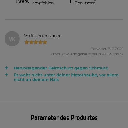
100%
1
empfehlen
Benutzern
Verifizierter Kunde
VK
Bewertet: 7. 7. 2026
Produkt wurde gekauft bei inSPORTline.cz
Hervorragender Helmschutz gegen Schmutz
Es weht nicht unter deiner Motorhaube, vor allem
nicht an deinem Hals
Parameter des Produktes