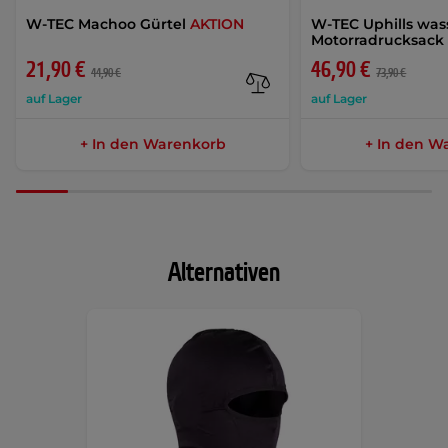
W-TEC Machoo Gürtel
AKTION
W-TEC Uphills was
Motorradrucksac
21,90 €
46,90 €
44,90 €
73,90 €
auf Lager
auf Lager
+ In den Warenkorb
+ In den W
Alternativen