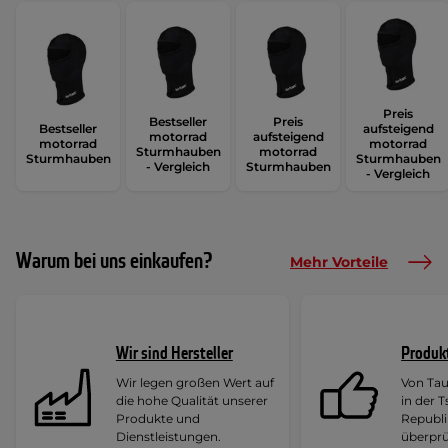
Preis
Bestseller
Preis
Bestseller
aufsteigend
motorrad
aufsteigend
motorrad
motorrad
Sturmhauben
motorrad
Sturmhauben
Sturmhauben
- Vergleich
Sturmhauben
- Vergleich
Warum bei uns einkaufen?
Mehr Vorteile
Wir sind Hersteller
Produk
Wir legen großen Wert auf
Von Ta
die hohe Qualität unserer
in der 
Produkte und
Republi
Dienstleistungen.
überprü