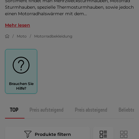
Sortiment findet man Mehrzwecksturmhauben, Motorrad
Sturmhauben, spezielle Thermosturmhauben, sowie jedoch
einen Motorradhalswärmer mit dem...
Mehr lesen
Moto
Motorradbekleidung
Brauchen Sie
Hilfe?
TOP
Preis aufsteigend
Preis absteigend
Beliebtest
Produkte filtern