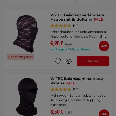
W-TEC Balavent verlängerte
Haube mit Entlüftung
SALE
5
(1)
Schutzhaube aus Funktionsmaterial,
Nasenloch, komfortable Flachnähte.
6,90 €
11,90 €
-42%
auf Lager – 13.8. bei Ihnen
Sonderangebot
Kaufen
W-TEC Balanseam nahtlose
Kapuze
SALE
5
(11)
Mehrzweck-Schutzhaube, nahtlose
Technologie, elastische Rippung,
elastische …
8,50 €
11,50 €
-26%