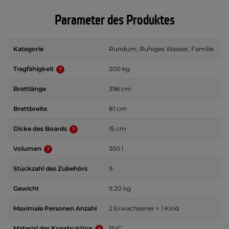
Parameter des Produktes
Kategorie
Rundum, Ruhiges Wasser, Familie
Tragfähigkeit
200 kg
Brettlänge
396 cm
Brettbreite
81 cm
Dicke des Boards
15 cm
Volumen
350 l
Stückzahl des Zubehörs
9
Gewicht
9.20 kg
Maximale Personen Anzahl
2 Erwachsener + 1 Kind
Material der Konstruktion
PVC