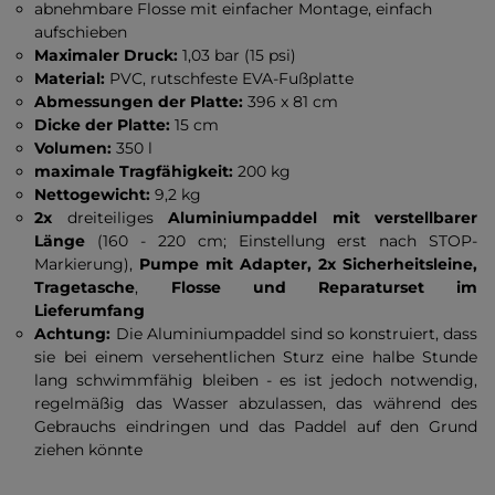
abnehmbare Flosse mit einfacher Montage, einfach
aufschieben
Maximaler Druck:
1,03 bar (15 psi)
Material:
PVC, rutschfeste EVA-Fußplatte
Abmessungen der Platte:
396 x 81 cm
Dicke der Platte:
15 cm
Volumen:
350 l
maximale Tragfähigkeit:
200 kg
Nettogewicht:
9,2 kg
2x
dreiteiliges
Aluminiumpaddel mit verstellbarer
Länge
(160 - 220 cm; Einstellung erst nach STOP-
Markierung),
Pumpe mit Adapter, 2x Sicherheitsleine,
Tragetasche
,
Flosse und Reparaturset im
Lieferumfang
Achtung:
Die Aluminiumpaddel sind so konstruiert, dass
sie bei einem versehentlichen Sturz eine halbe Stunde
lang schwimmfähig bleiben - es ist jedoch notwendig,
regelmäßig das Wasser abzulassen, das während des
Gebrauchs eindringen und das Paddel auf den Grund
ziehen könnte