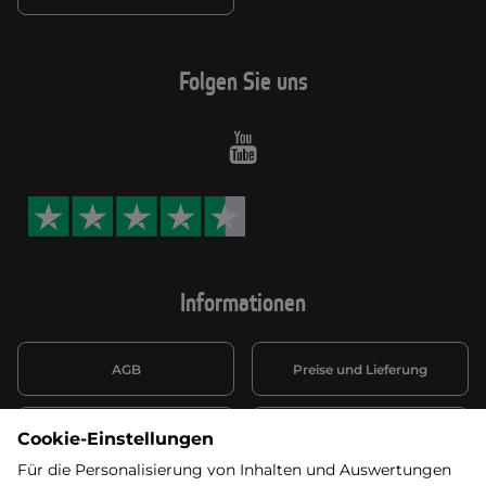
Folgen Sie uns
Youtube
Informationen
AGB
Preise und Lieferung
Informationen nach Art. 13
Datenschutzerklärung
Cookie-Einstellungen
DSGVO
Für die Personalisierung von Inhalten und Auswertungen