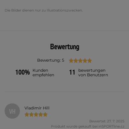
Die Bilder dienen nur zu Illustrationszwecken.
Bewertung
Bewertung: 5
Kunden
bewertungen
100%
11
empfehlen
von Benutzern
Vladimír Hill
VH
Bewertet: 27. 7. 2025
Produkt wurde gekauft bei inSPORTline.cz