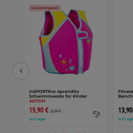
Sonderangebot
vorhergehend
inSPORTline Aprendito
Fitnes
Schwimmweste für Kinder
Bench
AKTION
15,90 €
13,90
22,90 €
auf Lager
auf Lage