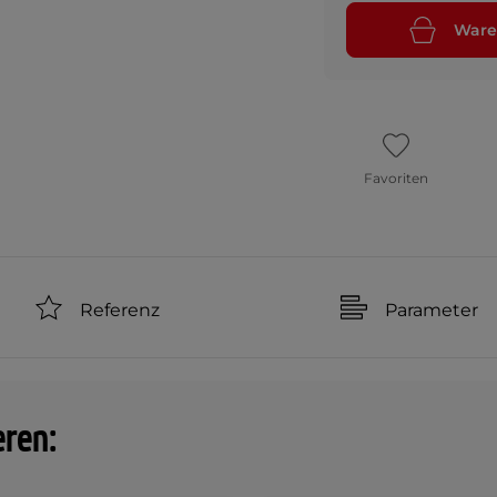
Ware
Favoriten
Referenz
Parameter
eren: