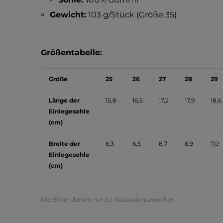
Gewicht:
103 g/Stück (Größe 35)
Größentabelle:
Größe
25
26
27
28
29
Länge der
15,8
16,5
17,2
17,9
18,6
Einlegesohle
(cm)
Breite der
6,3
6,5
6,7
6,9
7,0
Einlegesohle
(cm)
Die Bilder dienen nur zu Illustrationszwecken.