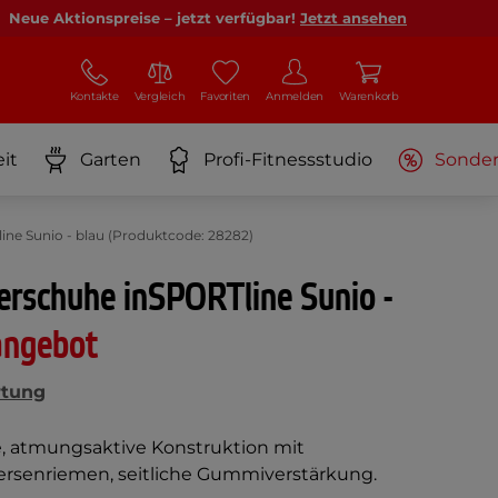
Neue Aktionspreise – jetzt verfügbar!
Jetzt ansehen
Kontakte
Vergleich
Favoriten
Anmelden
Warenkorb
it
Garten
Profi-Fitnessstudio
Sonde
ne Sunio - blau (Produktcode: 28282)
erschuhe inSPORTline Sunio -
angebot
rtung
, atmungsaktive Konstruktion mit
ersenriemen, seitliche Gummiverstärkung.