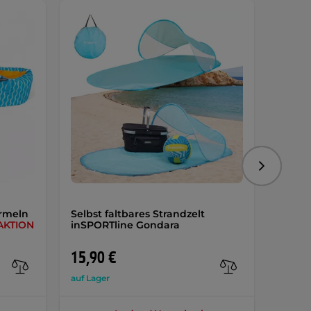
Sonde
Folgend
rmeln
Selbst faltbares Strandzelt
Altali
AKTION
inSPORTline Gondara
Sonne
15,90 €
26,9
auf Lager
auf Lag