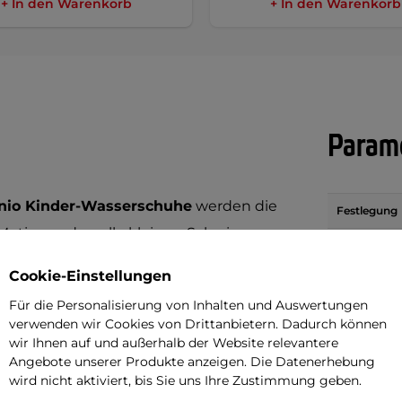
+ In den Warenkorb
+ In den Warenkorb
Parame
unio Kinder-Wasserschuhe
werden die
Festlegung
-Motiv werden alle kleinen Schwimmer,
Wasserdich
 Schuhe sind perfekt für Spieltage am
Cookie-Einstellungen
-
leicht
,
atmungsaktiv
und
schnell
Für die Personalisierung von Inhalten und Auswertungen
ckene Socken warten muss.
verwenden wir Cookies von Drittanbietern. Dadurch können
wir Ihnen auf und außerhalb der Website relevantere
ils. Dank der hinteren Schlaufe kann
Angebote unserer Produkte anzeigen. Die Datenerhebung
wird nicht aktiviert, bis Sie uns Ihre Zustimmung geben.
 die Kleinen.
Die herausnehmbare