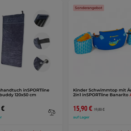
Sonderangebot
shandtuch inSPORTline
Kinder Schwimmtop mit Ä
buddy 120x50 cm
2in1 inSPORTline Banarito
 €
15,90 €
19,80 €
r
auf Lager