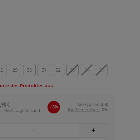
28
29
30
31
32
33
34
35
ante des Produktes aus
,90 €
Sie sparen
2 €
-13%
Ihr Treuerabatt
0%
cl. MwSt. zzgl. Versand