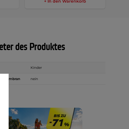
+ In den Warenkorb
ter des Produktes
Kinder
te Membran
nein