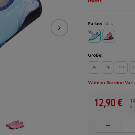
mehr
Farbe:
blau
Folgend
Größe:
25
26
27
Wählen Sie eine Vari
12,90 €
14
in