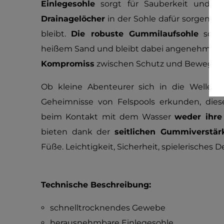
Einlegesohle
sorgt für Sauberkeit und ve
Drainagelöcher
in der Sohle dafür sorgen, d
bleibt.
Die robuste Gummilaufsohle
schüt
heißem Sand und bleibt dabei angenehm flex
Kompromiss
zwischen Schutz und Bewegungsf
Ob kleine Abenteurer sich in die Wellen 
Geheimnisse von Felspools erkunden, die
beim Kontakt mit dem Wasser
weder ihre
bieten dank der
seitlichen Gummiverstä
Füße. Leichtigkeit, Sicherheit, spielerisches 
Technische Beschreibung:
schnelltrocknendes Gewebe
herausnehmbare Einlegesohle