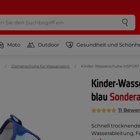
Moto
Outdoor
Gesundheit und Schönhe
Damenschuhe für Wassersport
Kinder-Wasserschuhe inSPORTli
Kinder-Wass
blau
Sonder
11 Bewe
Schnell trocknende
Wasserableitung, F