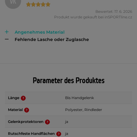
VK
Bewertet: 17. 6. 2026
Produkt wurde gekauft bei inSPORTline.cz
Angenehmes Material
Fehlende Lasche oder Zuglasche
Parameter des Produktes
Länge
Bis Handgelenk
Material
Polyester, Rindleder
Gelenkprotektoren
ja
Rutschfeste Handflächen
ja