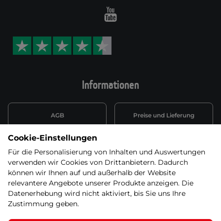
Youtube
Informationen
AGB
Preise und Lieferung
Cookie-Einstellungen
Informationen nach Art. 13
Datenschutzerklärung
DSGVO
Für die Personalisierung von Inhalten und Auswertungen
verwenden wir Cookies von Drittanbietern. Dadurch
Wiederufsbelehrung mit Link
können wir Ihnen auf und außerhalb der Website
Batterieentsorgung
zum Formular
relevantere Angebote unserer Produkte anzeigen. Die
Datenerhebung wird nicht aktiviert, bis Sie uns Ihre
Informationen zu Elektro-
Zustimmung geben.
Widerruf erklären
und Elektonikgeräten