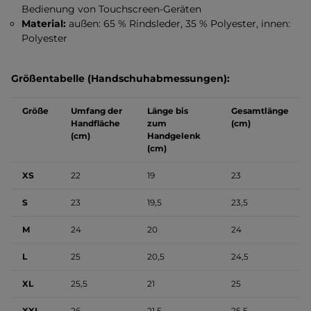
Bedienung von Touchscreen-Geräten
Material:
außen: 65 % Rindsleder, 35 % Polyester, innen:
Polyester
Größentabelle (Handschuhabmessungen):
Größe
Umfang der
Länge bis
Gesamtlänge
Handfläche
zum
(cm)
(cm)
Handgelenk
(cm)
XS
22
19
23
S
23
19,5
23,5
M
24
20
24
L
25
20,5
24,5
XL
25,5
21
25
XXL
26
21,5
25,5