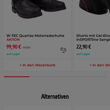
W-TEC Quartzo Motorradschuhe
Shorts mit Gel-Ein
AKTION
inSPORTline Sang
99,90 €
22,90 €
144,90 €
auf Lager
auf Lager
+ In den Warenkorb
+ In den W
Alternativen