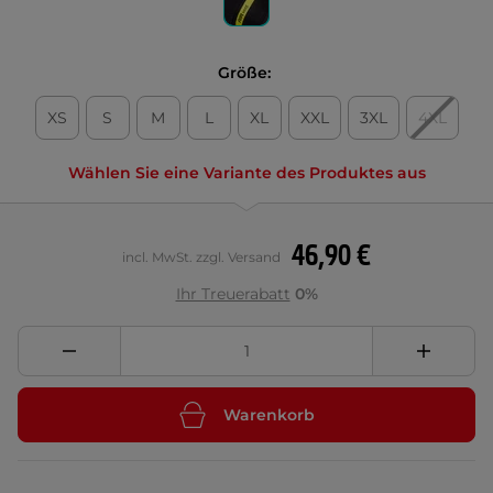
Größe:
XS
S
M
L
XL
XXL
3XL
4XL
Wählen Sie eine Variante des Produktes aus
46,90 €
incl. MwSt. zzgl. Versand
Ihr Treuerabatt
0%
Warenkorb