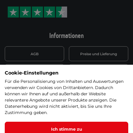
Informationen
AGB
Preise und Lieferung
Informationen nach Art. 13
Datenschutzerklärung
Cookie-Einstellungen
DSGVO
Für die Personalisierung von Inhalten und Auswertungen
verwenden wir Cookies von Drittanbietern. Dadurch
Wiederufsbelehrung mit Link
Batterieentsorgung
zum Formular
können wir Ihnen auf und außerhalb der Website
relevantere Angebote unserer Produkte anzeigen. Die
Informationen zu Elektro-
Datenerhebung wird nicht aktiviert, bis Sie uns Ihre
Widerruf erklären
und Elektonikgeräten
Zustimmung geben.
Ich stimme zu