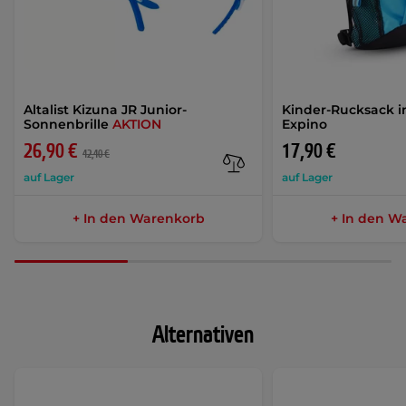
Altalist Kizuna JR Junior-
Kinder-Rucksack 
Sonnenbrille
AKTION
Expino
26,90 €
17,90 €
42,40 €
auf Lager
auf Lager
+ In den Warenkorb
+ In den W
Alternativen