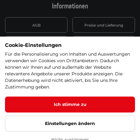
Informationen
AGB
Preise und Lieferung
Informationen nach Art. 13
Datenschutzerklärung
Cookie-Einstellungen
DSGVO
Für die Personalisierung von Inhalten und Auswertungen
verwenden wir Cookies von Drittanbietern. Dadurch
Wiederufsbelehrung mit Link
Batterieentsorgung
zum Formular
können wir Ihnen auf und außerhalb der Website
relevantere Angebote unserer Produkte anzeigen. Die
Informationen zu Elektro-
Datenerhebung wird nicht aktiviert, bis Sie uns Ihre
Widerruf erklären
und Elektonikgeräten
Zustimmung geben.
Ich stimme zu
Dieses Produkt ist nicht mehr in unserem
Angebot. Wählen Sie bitte eine der Alternativen
© 2026 SEVEN SPORT s.r.o Alle Rechte vorbehalten1
unten!
Einstellungen ändern
Datenschutzgrundsätze
Google Datenschutz
Google
Partnerseiten
Cookie-Einstellungen
Nicht zustimmen