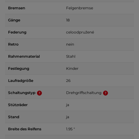
Bremsen
Felgenbremse
Gänge
18
Federung
celoodpružené
Retro
nein
Rahmenmaterial
Stahl
Festlegung
Kinder
Laufradgröße
26
Schaltungstyp
Drehgriffschaltung
Stützräder
ja
Stand
ja
Breite des Reifens
1.95 "