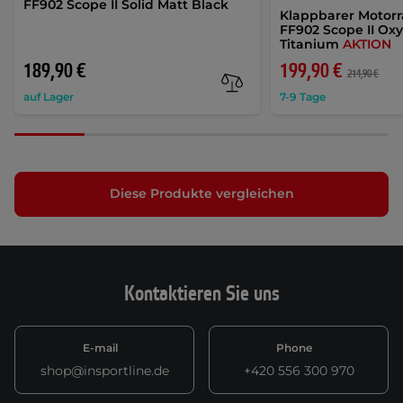
FF902 Scope II Solid Matt Black
Klappbarer Motor
FF902 Scope II Ox
Titanium
AKTION
189,90 €
199,90 €
214,90 €
auf Lager
7-9 Tage
Diese Produkte vergleichen
Kontaktieren Sie uns
E-mail
Phone
shop@insportline.de
+420 556 300 970