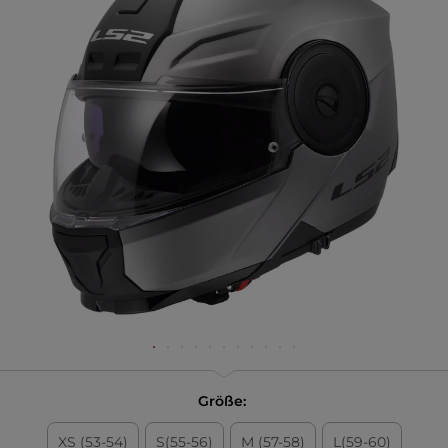
Größe:
XS (53-54)
S(55-56)
M (57-58)
L(59-60)