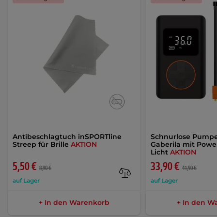
Antibeschlagtuch inSPORTline
Schnurlose Pumpe
Streep für Brille
AKTION
Gaberila mit Pow
Licht
AKTION
5,50 €
33,90 €
8,90 €
41,90 €
auf Lager
auf Lager
+ In den Warenkorb
+ In den W