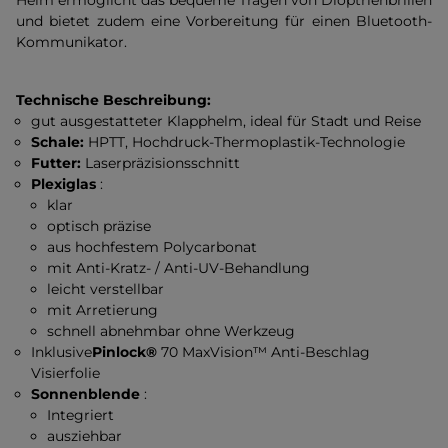
Helm ermöglicht das bequeme Tragen von Dioptrienbrillen
und bietet zudem eine Vorbereitung für einen Bluetooth-
Kommunikator.
Technische Beschreibung:
gut ausgestatteter Klapphelm, ideal für Stadt und Reise
Schale:
HPTT, Hochdruck-Thermoplastik-Technologie
Futter:
Laserpräzisionsschnitt
Plexiglas
:
klar
optisch präzise
aus hochfestem Polycarbonat
mit Anti-Kratz- / Anti-UV-Behandlung
leicht verstellbar
mit Arretierung
schnell abnehmbar ohne Werkzeug
Inklusive
Pinlock®
70 MaxVision™ Anti-Beschlag
Visierfolie
Sonnenblende
:
Integriert
ausziehbar