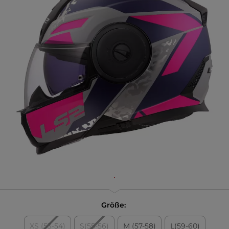
Größe:
XS (53-54)
S(55-56)
M (57-58)
L(59-60)