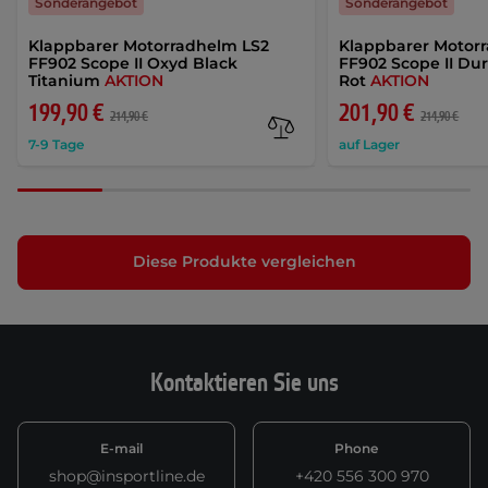
Sonderangebot
Sonderangebot
Klappbarer Motorradhelm LS2
Klappbarer Motor
FF902 Scope II Oxyd Black
FF902 Scope II Du
Titanium
AKTION
Rot
AKTION
199,90 €
201,90 €
214,90 €
214,90 €
7-9 Tage
auf Lager
Diese Produkte vergleichen
Kontaktieren Sie uns
E-mail
Phone
shop@insportline.de
+420 556 300 970