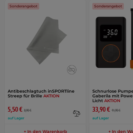
Sonderangebot
Sonderangebot
Antibeschlagtuch inSPORTline
Schnurlose Pumpe
Streep für Brille
AKTION
Gaberila mit Pow
Licht
AKTION
5,50 €
33,90 €
8,90 €
41,90 €
auf Lager
auf Lager
+ In den Warenkorb
+ In den W