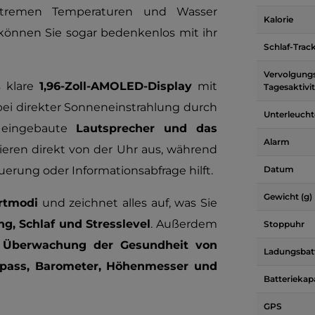
xtremen Temperaturen und Wasser
Kalorie
önnen Sie sogar bedenkenlos mit ihr
Schlaf-Trac
Vervolgungs
s klare
1,96-Zoll-AMOLED-Display
mit
Tagesaktivi
bei direkter Sonneneinstrahlung durch
Unterleucht
r eingebaute
Lautsprecher und das
Alarm
eren direkt von der Uhr aus, während
uerung oder Informationsabfrage hilft.
Datum
Gewicht (g)
rtmodi
und zeichnet alles auf, was Sie
ng, Schlaf und Stresslevel
. Außerdem
Stoppuhr
 Überwachung der Gesundheit von
Ladungsbatt
ass, Barometer, Höhenmesser und
Batteriekap
GPS