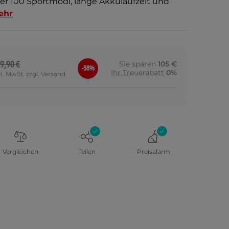
ber 100 Sportmodi, lange Akkulaufzeit und
ehr
9,90 €
Sie sparen
105 €
-58%
Ihr Treuerabatt
0%
cl. MwSt. zzgl. Versand
Vergleichen
Teilen
Preisalarm