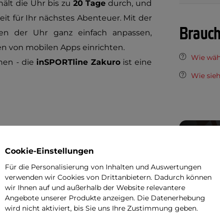
ält die Uhr bis zu
20 Tage
durch, und
reit für Ihr nächstes Abenteuer. Mit der
Brauch
n der Uhr ganz einfach anpassen,
en von mobilen Apps einrichten.
Wie wäh
nen - die
inSPORTline Zakuro
ist eine
Wie sieh
eren
Cookie-Einstellungen
Für die Personalisierung von Inhalten und Auswertungen
verwenden wir Cookies von Drittanbietern. Dadurch können
wir Ihnen auf und außerhalb der Website relevantere
emperaturen umgehen
Angebote unserer Produkte anzeigen. Die Datenerhebung
es Schlafs
wird nicht aktiviert, bis Sie uns Ihre Zustimmung geben.