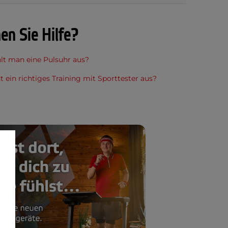
en Sie Hilfe?
lt man eine Pulsuhr aus?
t ein richtiges Training mit Sporttester aus?