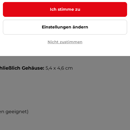
d Nachrichten
Ich stimme zu
it von Frauen
Einstellungen ändern
Nicht zustimmen
GloryFitPRO-App
(
Android/iOS
)
ließlich Gehäuse:
5,4 x 4,6 cm
n geeignet)