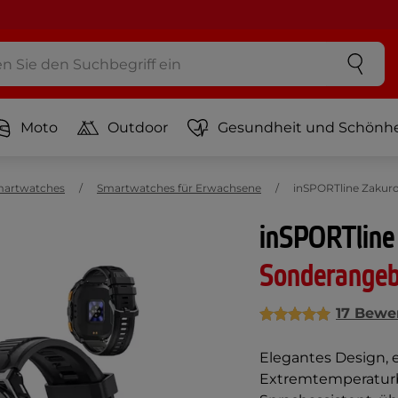
Moto
Outdoor
Gesundheit und Schönhe
artwatches
Smartwatches für Erwachsene
inSPORTline Zakur
inSPORTline
Sonderange
17 Bewe
Elegantes Design, 
Extremtemperaturb