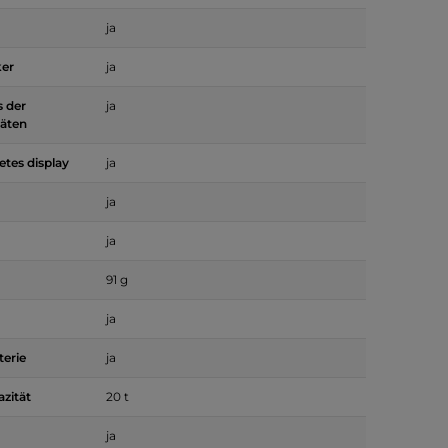
ja
ker
ja
 der
ja
täten
etes display
ja
ja
ja
91 g
ja
erie
ja
azität
20 t
ja