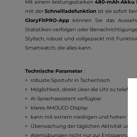
Mit einem leistungsstarken
480-mAh-Akku
h
mit der
Schnellladefunktion
ist sie sofort be
GloryFitPRO-App
können Sie das Aussehe
Statistiken verfolgen oder Benachrichtigung
Stylisch, robust und vollgepackt mit Funktio
Smartwatch, die alles kann.
Technische Parameter
:
robuste Sportuhr in Tschechisch
Möglichkeit, direkt über die Uhr zu telefoni
AI-Sprachassistent verfügbar
klares AMOLED-Display
kann mit extrem niedrigen und hohen T
Überwachung der täglichen Aktivität und d
Atemübungen nicht nur zur Entspannung