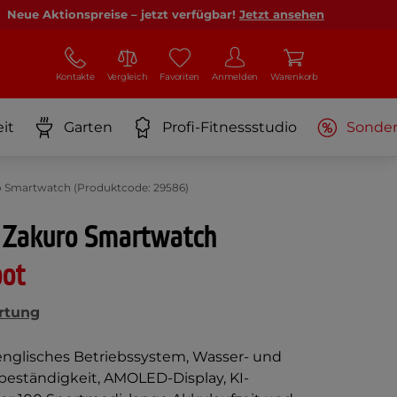
Neue Aktionspreise – jetzt verfügbar!
Jetzt ansehen
Kontakte
Vergleich
Favoriten
Anmelden
Warenkorb
it
Garten
Profi-Fitnessstudio
Sonde
o Smartwatch (Produktcode: 29586)
 Zakuro Smartwatch
bot
rtung
englisches Betriebssystem, Wasser- und
eständigkeit, AMOLED-Display, KI-