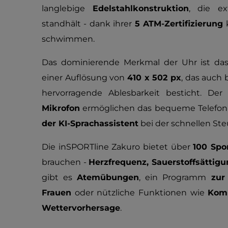
langlebige
Edelstahlkonstruktion
, die e
standhält - dank ihrer
5 ATM-Zertifizierung
k
schwimmen.
Das dominierende Merkmal der Uhr ist da
einer Auflösung von
410 x 502 px
, das auch 
hervorragende Ablesbarkeit besticht. De
Mikrofon
ermöglichen das bequeme Telefoni
der KI-Sprachassistent
bei der schnellen Ste
Die inSPORTline Zakuro bietet über
100 Spo
brauchen -
Herzfrequenz, Sauerstoffsättigu
gibt es
Atemübungen
, ein Programm
zur
Frauen
oder nützliche Funktionen wie
Komp
Wettervorhersage
.