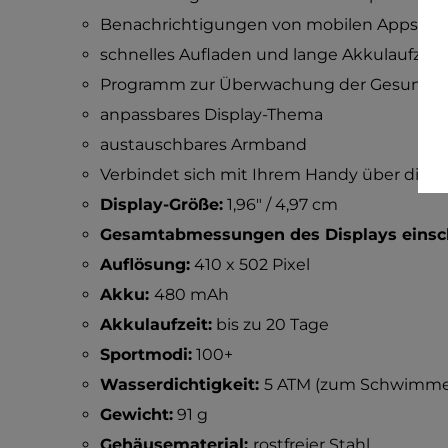
Benachrichtigungen von mobilen Apps un
schnelles Aufladen und lange Akkulaufzeit
Programm zur Überwachung der Gesundhe
anpassbares Display-Thema
austauschbares Armband
Verbindet sich mit Ihrem Handy über die 
Display-Größe:
1,96" / 4,97 cm
Gesamtabmessungen des Displays einsch
Auflösung:
410 x 502 Pixel
Akku:
480 mAh
Akkulaufzeit:
bis zu 20 Tage
Sportmodi:
100+
Wasserdichtigkeit:
5 ATM (zum Schwimme
Gewicht:
91 g
Gehäusematerial:
rostfreier Stahl