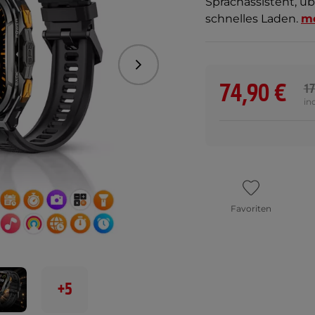
Sprachassistent, ü
schnelles Laden.
m
Folgend
74,90 €
17
in
Favoriten
+5