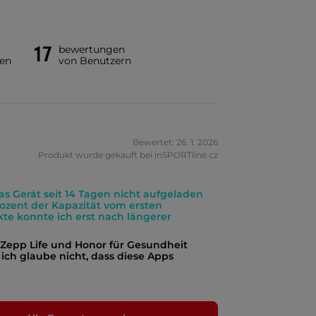
17
bewertungen
en
von Benutzern
Bewertet: 26. 1. 2026
Produkt wurde gekauft bei inSPORTline.cz
as Gerät seit 14 Tagen nicht aufgeladen
ozent der Kapazität vom ersten
te konnte ich erst nach längerer
t Zepp Life und Honor für Gesundheit
 ich glaube nicht, dass diese Apps