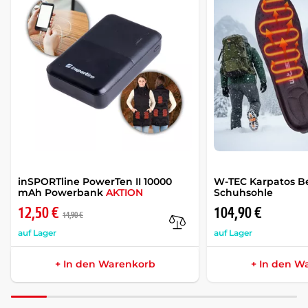
inSPORTline PowerTen II 10000
W-TEC Karpatos B
mAh Powerbank
AKTION
Schuhsohle
12,50 €
104,90 €
14,90 €
auf Lager
auf Lager
+ In den Warenkorb
+ In den W