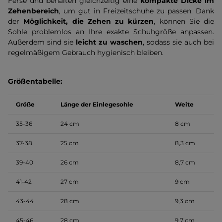
Ferse und behalten gleichzeitig eine
kompakte Dicke im
Zehenbereich
, um gut in Freizeitschuhe zu passen. Dank
der
Möglichkeit, die Zehen zu kürzen
, können Sie die
Sohle problemlos an Ihre exakte Schuhgröße anpassen.
Außerdem sind sie
leicht zu waschen
, sodass sie auch bei
regelmäßigem Gebrauch hygienisch bleiben.
Größentabelle:
Größe
Länge der Einlegesohle
Weite
35-36
24 cm
8 cm
37-38
25 cm
8,3 cm
39-40
26 cm
8,7 cm
41-42
27 cm
9 cm
43-44
28 cm
9,3 cm
45-46
28 cm
9,7 cm