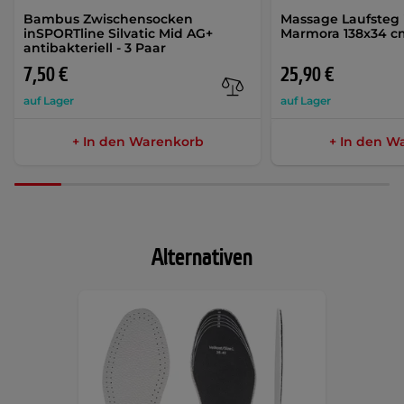
Bambus Zwischensocken
Massage Laufsteg
inSPORTline Silvatic Mid AG+
Marmora 138x34 c
antibakteriell - 3 Paar
7,50 €
25,90 €
auf Lager
auf Lager
+ In den Warenkorb
+ In den W
Alternativen