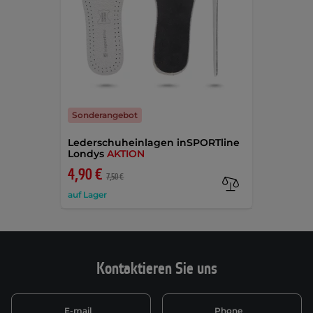
Sonderangebot
Lederschuheinlagen inSPORTline
Londys
AKTION
4,90 €
7,50 €
auf Lager
Kontaktieren Sie uns
E-mail
Phone