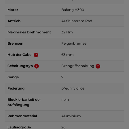
Motor
Bafang H300
Antrieb
Auf hinterem Rad
Maximales Drehmoment
32 Nm
Bremsen
Felgenbremse
Hub der Gabel
63 mm
Schaltungstyp
Drehgriffschaltung
Gänge
7
Federung
přední vidlice
Blockierbarkeit der
nein
Aufhängung
Rahmenmaterial
Aluminium
Laufradgröße
26