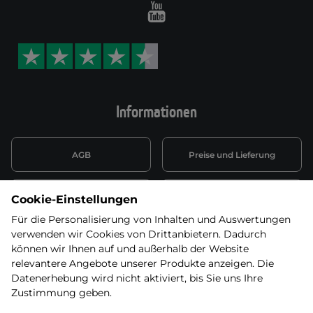
Youtube
Informationen
AGB
Preise und Lieferung
Informationen nach Art. 13
Datenschutzerklärung
Cookie-Einstellungen
DSGVO
Für die Personalisierung von Inhalten und Auswertungen
verwenden wir Cookies von Drittanbietern. Dadurch
Wiederufsbelehrung mit Link
Batterieentsorgung
zum Formular
können wir Ihnen auf und außerhalb der Website
relevantere Angebote unserer Produkte anzeigen. Die
Informationen zu Elektro-
Datenerhebung wird nicht aktiviert, bis Sie uns Ihre
Widerruf erklären
und Elektonikgeräten
Zustimmung geben.