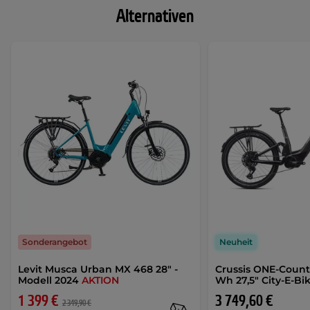
Alternativen
Sonderangebot
Neuheit
Levit Musca Urban MX 468 28" -
Crussis ONE-Country
Modell 2024
AKTION
Wh 27,5" City-E-Bi
1 399 €
3 749,60 €
2 349,90 €