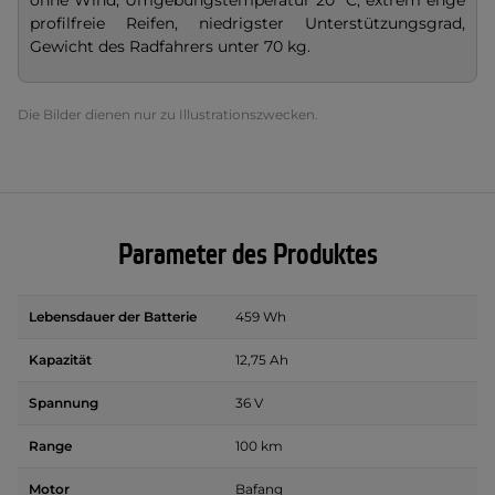
ohne Wind, Umgebungstemperatur
20 °C, extrem enge
profilfreie Reifen, niedrigster Unterstützungsgrad,
Gewicht des Radfahrers unter 70 kg.
Die Bilder dienen nur zu Illustrationszwecken.
Parameter des Produktes
Lebensdauer der Batterie
459 Wh
Kapazität
12,75 Ah
Spannung
36 V
Range
100 km
Motor
Bafang