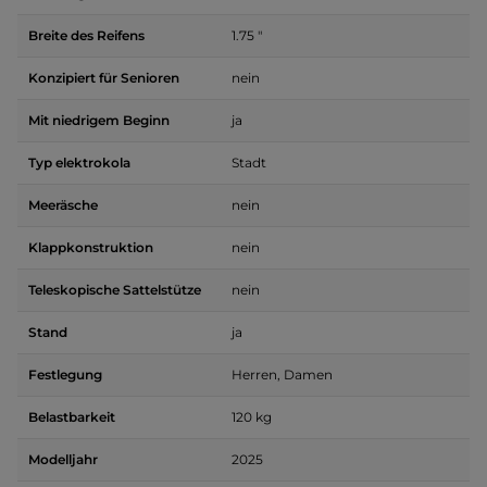
Breite des Reifens
1.75 "
Konzipiert für Senioren
nein
Mit niedrigem Beginn
ja
Typ elektrokola
Stadt
Meeräsche
nein
Klappkonstruktion
nein
Teleskopische Sattelstütze
nein
Stand
ja
Festlegung
Herren, Damen
Belastbarkeit
120 kg
Modelljahr
2025