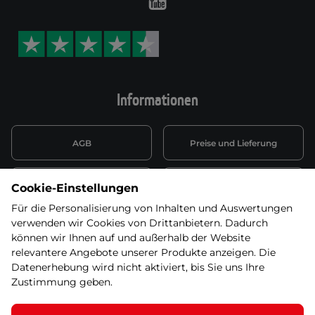
Youtube
Informationen
AGB
Preise und Lieferung
Informationen nach Art. 13
Datenschutzerklärung
Cookie-Einstellungen
DSGVO
Für die Personalisierung von Inhalten und Auswertungen
verwenden wir Cookies von Drittanbietern. Dadurch
Wiederufsbelehrung mit Link
Batterieentsorgung
zum Formular
können wir Ihnen auf und außerhalb der Website
relevantere Angebote unserer Produkte anzeigen. Die
Informationen zu Elektro-
Datenerhebung wird nicht aktiviert, bis Sie uns Ihre
Widerruf erklären
und Elektonikgeräten
Zustimmung geben.