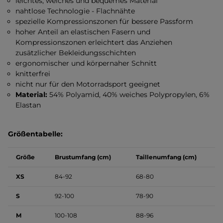
leichtes, weiches und bequemes Material
nahtlose Technologie - Flachnähte
spezielle Kompressionszonen für bessere Passform
hoher Anteil an elastischen Fasern und
Kompressionszonen erleichtert das Anziehen
zusätzlicher Bekleidungsschichten
ergonomischer und körpernaher Schnitt
knitterfrei
nicht nur für den Motorradsport geeignet
Material:
54% Polyamid, 40% weiches Polypropylen, 6%
Elastan
Größentabelle:
Größe
Brustumfang (cm)
Taillenumfang (cm)
XS
84-92
68-80
S
92-100
78-90
M
100-108
88-96