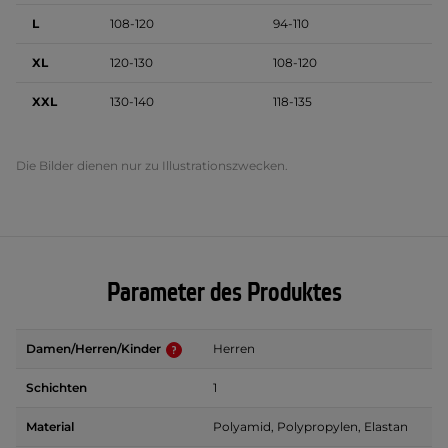
L
108-120
94-110
XL
120-130
108-120
XXL
130-140
118-135
Die Bilder dienen nur zu Illustrationszwecken.
Parameter des Produktes
Damen/Herren/Kinder
Herren
Schichten
1
Material
Polyamid, Polypropylen, Elastan