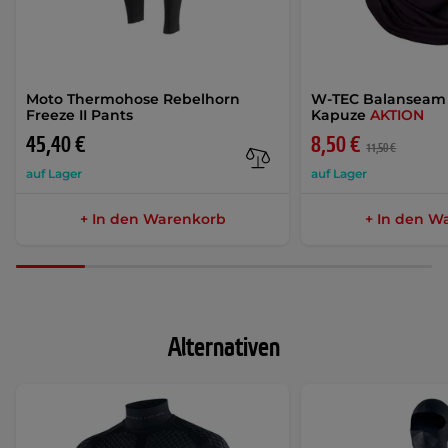
Moto Thermohose Rebelhorn
W-TEC Balanseam 
Freeze II Pants
Kapuze
AKTION
45,40 €
8,50 €
11,50 €
auf Lager
auf Lager
+ In den Warenkorb
+ In den W
Alternativen