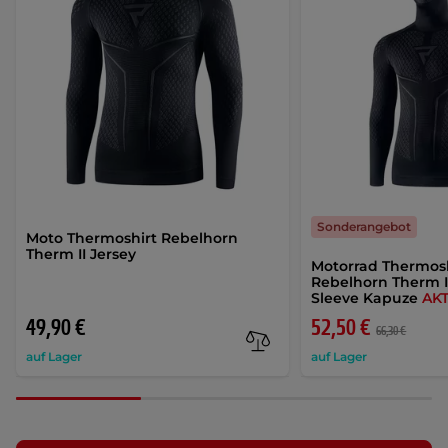
Sonderangebot
Moto Thermoshirt Rebelhorn
Therm II Jersey
Motorrad Thermosh
Rebelhorn Therm I
Sleeve Kapuze
AK
49,90 €
52,50 €
66,30 €
auf Lager
auf Lager