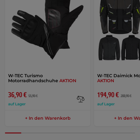
W-TEC Turismo
W-TEC Daimick Mo
Motorradhandschuhe
AKTION
AKTION
36,90 €
194,90 €
55,90 €
288,90 €
auf Lager
auf Lager
+ In den Warenkorb
+ In den W