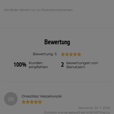
Die Bilder dienen nur zu Illustrationszwecken.
Bewertung
Bewertung: 5
Kunden
bewertungen von
100%
2
empfehlen
Benutzern
Oresztèsz Veszelovszki
OV
Bewertet: 25. 7. 2026
Produkt wurde gekauft bei inSPORTline.hu