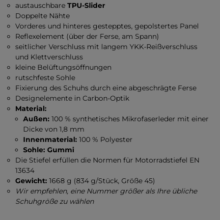
austauschbare
TPU-Slider
Doppelte Nähte
Vorderes und hinteres gestepptes, gepolstertes Panel
Reflexelement (über der Ferse, am Spann)
seitlicher Verschluss mit langem YKK-Reißverschluss
und Klettverschluss
kleine Belüftungsöffnungen
rutschfeste Sohle
Fixierung des Schuhs durch eine abgeschrägte Ferse
Designelemente in Carbon-Optik
Material:
Außen:
100 % synthetisches Mikrofaserleder mit einer
Dicke von 1,8 mm
Innenmaterial:
100 % Polyester
Sohle: Gummi
Die Stiefel erfüllen die Normen für Motorradstiefel EN
13634
Gewicht:
1668 g (834 g/Stück, Größe 45)
Wir empfehlen, eine Nummer größer als Ihre übliche
Schuhgröße zu wählen