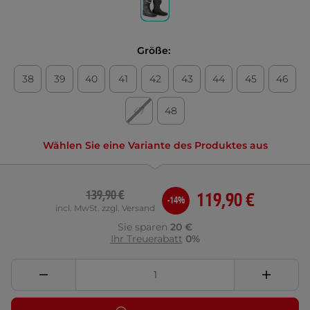
Größe:
38
39
40
41
42
43
44
45
46
47
48
Wählen Sie eine Variante des Produktes aus
139,90 €
119,90 €
-14%
incl. MwSt. zzgl. Versand
Sie sparen
20 €
Ihr Treuerabatt
0%