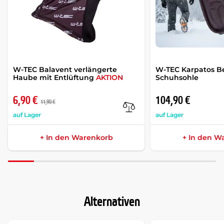
W-TEC Balavent verlängerte
W-TEC Karpatos B
Haube mit Entlüftung
AKTION
Schuhsohle
6,90 €
104,90 €
11,90 €
auf Lager
auf Lager
+ In den Warenkorb
+ In den W
Alternativen