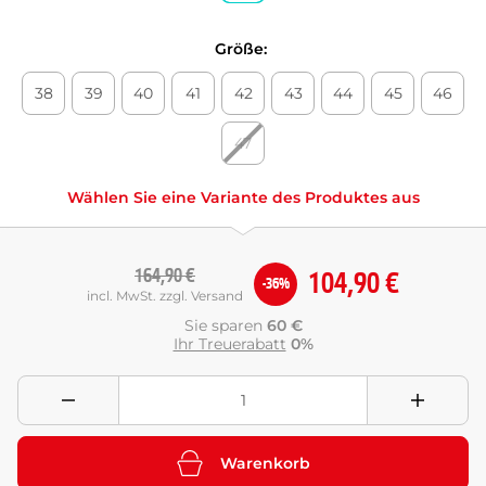
Größe:
38
39
40
41
42
43
44
45
46
47
Wählen Sie eine Variante des Produktes aus
164,90 €
104,90 €
-36%
incl. MwSt. zzgl. Versand
Sie sparen
60 €
Ihr Treuerabatt
0%
Warenkorb