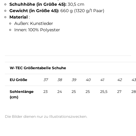
Schuhhöhe (in Größe 45):
30,5 cm
Gewicht (in Größe 45):
660 g (1320 g/1 Paar)
Material
:
Außen: Kunstleder
Innen: 100% Polyester
W-TEC Größentabelle Schuhe
EU Größe
37
38
39
40
41
42
43
Sohlenlänge
23
24
25
25
25,5
27
28
(cm)
Die Bilder dienen nur zu Illustrationszwecken.