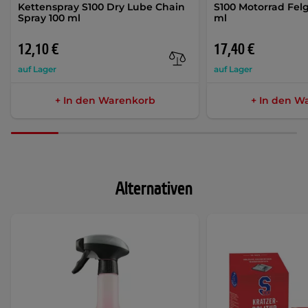
Kettenspray S100 Dry Lube Chain
S100 Motorrad Fel
Spray 100 ml
ml
12,10 €
17,40 €
auf Lager
auf Lager
+ In den Warenkorb
+ In den W
Alternativen