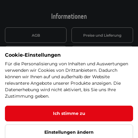
Informationen
AGB
Preise und Lieferung
Informationen nach Art. 13
Datenschutzerklärung
Cookie-Einstellungen
DSGVO
Für die Personalisierung von Inhalten und Auswertungen
verwenden wir Cookies von Drittanbietern. Dadurch
Wiederufsbelehrung mit Link
Batterieentsorgung
zum Formular
können wir Ihnen auf und außerhalb der Website
relevantere Angebote unserer Produkte anzeigen. Die
Informationen zu Elektro-
Datenerhebung wird nicht aktiviert, bis Sie uns Ihre
Widerruf erklären
und Elektonikgeräten
Zustimmung geben.
Ich stimme zu
© 2026 SEVEN SPORT s.r.o Alle Rechte vorbehalten1
Einstellungen ändern
Datenschutzgrundsätze
Google Datenschutz
Google