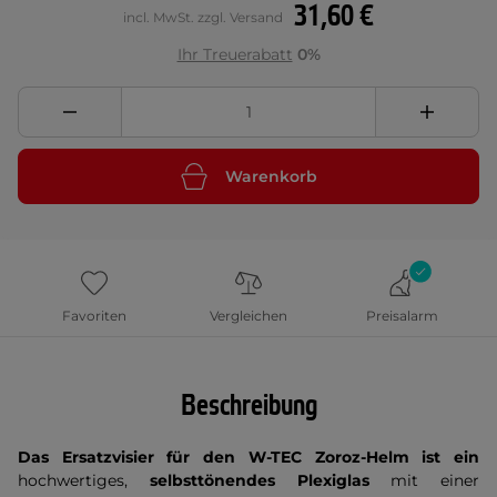
31,60 €
incl. MwSt. zzgl. Versand
Ihr Treuerabatt
0%
Warenkorb
Favoriten
Vergleichen
Preisalarm
Beschreibung
Das Ersatzvisier für den W-TEC Zoroz-Helm ist
ein
hochwertiges,
selbsttönendes Plexiglas
mit einer