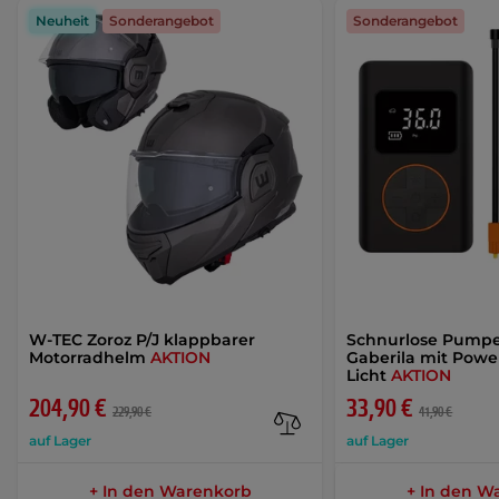
Neuheit
Sonderangebot
Sonderangebot
W-TEC Zoroz P/J klappbarer
Schnurlose Pumpe
Motorradhelm
AKTION
Gaberila mit Pow
Licht
AKTION
204,90 €
33,90 €
229,90 €
41,90 €
auf Lager
auf Lager
+ In den Warenkorb
+ In den W