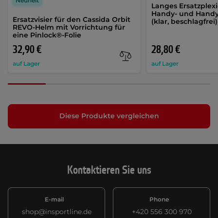
Neuheit
Langes Ersatzplexi
Handy- und Handy
Ersatzvisier für den Cassida Orbit
(klar, beschlagfrei)
REVO-Helm mit Vorrichtung für
eine Pinlock®-Folie
32,90 €
28,80 €
auf Lager
auf Lager
Diese Produkte vergleichen
Kontaktieren Sie uns
E-mail
Phone
shop@insportline.de
+420 556 300 970