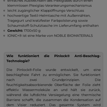
einfaches Auswechseln des Plexiglases durch einen
klemmlosen Plexiglas-Verankerungsmechanismus
leicht zugänglicher Klappöffnungs-Verschluss
hochwertige Textil-Helmtasche mit Außennähten,
Tragegurt und kratzfester Farbpolsterung sowie
Schaumstoff-Schutztasche im Lieferumfang enthalten
Gewicht:
1700±50 g
IONIC+® ist eine Marke von NOBLE BIOMATERIALS
Wie funktioniert die Pinlock® Anti-Beschlag-
Technologie?
Die Pinlock®-Folie wurde entwickelt, um eine
beschlagfreie Fahrt zu ermöglichen. Sie funktioniert
nach zwei Grundprinzipien. Die
feuchtigkeitsabsorbierende Oberfläche der Folie zieht
effektiv Wassermoleküle an und hält sie zurück,
während die luftdichte Versiegelung eine thermische
Barriere schafft, die zusammen die Kondensation auf
dem Visier reduziert. Das gesamte System wird