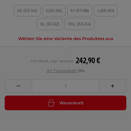
XS (53-54)
S(55-56)
M (57-58)
L(59-60)
XL (61-62)
XXL (63-64)
Wählen Sie eine Variante des Produktes aus
242,90 €
incl. MwSt. zzgl. Versand
Ihr Treuerabatt
0%
Warenkorb