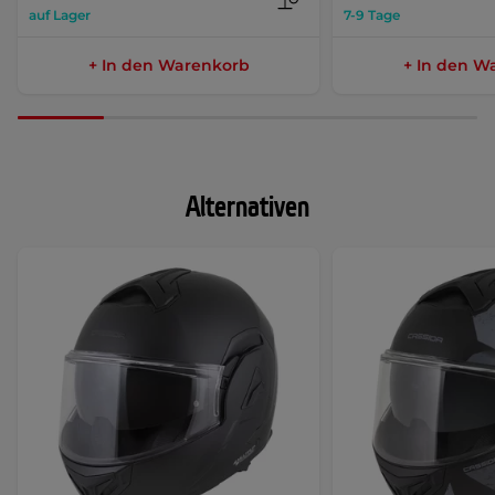
auf Lager
7-9 Tage
+ In den Warenkorb
+ In den W
Alternativen