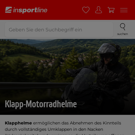
suchen
Klapp-Motorradhelme
Klapphelme
ermöglichen das Abnehmen des Kinnteils
durch vollständiges Umklappen in den Nacken