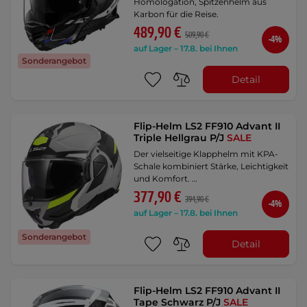
Homologation, Spitzenhelm aus
Karbon für die Reise.
489,90 €
509,90 €
-4%
auf Lager – 17.8. bei Ihnen
Sonderangebot
Detail
Flip-Helm LS2 FF910 Advant II
Triple Hellgrau P/J
SALE
Der vielseitige Klapphelm mit KPA-
Schale kombiniert Stärke, Leichtigkeit
und Komfort. …
377,90 €
394,90 €
-4%
auf Lager – 17.8. bei Ihnen
Sonderangebot
Detail
Flip-Helm LS2 FF910 Advant II
Tape Schwarz P/J
SALE