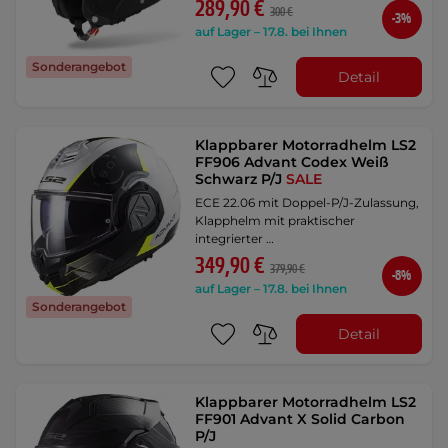
289,90 €
300 €
-3%
auf Lager – 17.8. bei Ihnen
Sonderangebot
Detail
Klappbarer Motorradhelm LS2
FF906 Advant Codex Weiß
Schwarz P/J
SALE
ECE 22.06 mit Doppel-P/J-Zulassung,
Klapphelm mit praktischer
integrierter …
349,90 €
379,90 €
-8%
auf Lager – 17.8. bei Ihnen
Sonderangebot
Detail
Klappbarer Motorradhelm LS2
FF901 Advant X Solid Carbon
P/J