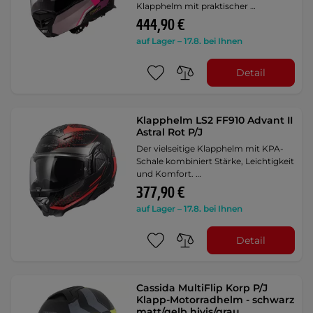
Klapphelm mit praktischer …
444,90 €
auf Lager – 17.8. bei Ihnen
Detail
Klapphelm LS2 FF910 Advant II
Astral Rot P/J
Der vielseitige Klapphelm mit KPA-
Schale kombiniert Stärke, Leichtigkeit
und Komfort. …
377,90 €
auf Lager – 17.8. bei Ihnen
Detail
Cassida MultiFlip Korp P/J
Klapp-Motorradhelm - schwarz
matt/gelb hivis/grau