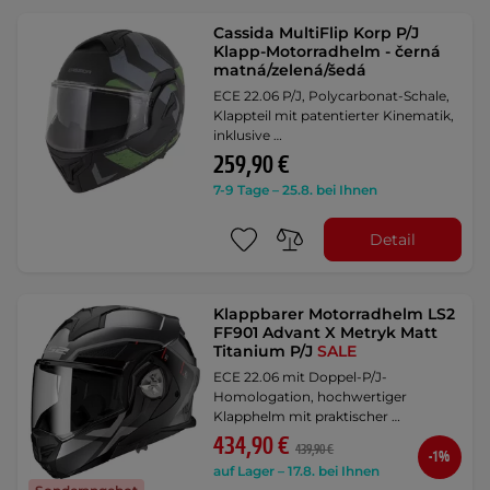
Cassida MultiFlip Korp P/J
Klapp-Motorradhelm - černá
matná/zelená/šedá
ECE 22.06 P/J, Polycarbonat-Schale,
Klappteil mit patentierter Kinematik,
inklusive …
259,90 €
7-9 Tage – 25.8. bei Ihnen
Detail
Klappbarer Motorradhelm LS2
FF901 Advant X Metryk Matt
Titanium P/J
SALE
ECE 22.06 mit Doppel-P/J-
Homologation, hochwertiger
Klapphelm mit praktischer …
434,90 €
439,90 €
-1%
auf Lager – 17.8. bei Ihnen