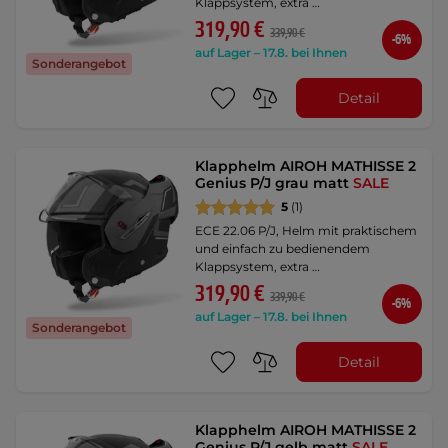
Klappsystem, extra …
319,90 €
339,90 €
-6%
auf Lager – 17.8. bei Ihnen
Sonderangebot
Detail
Klapphelm AIROH MATHISSE 2
Genius P/J grau matt
SALE
5
(1)
ECE 22.06 P/J, Helm mit praktischem
und einfach zu bedienendem
Klappsystem, extra …
319,90 €
339,90 €
-6%
auf Lager – 17.8. bei Ihnen
Sonderangebot
Detail
Klapphelm AIROH MATHISSE 2
Genius P/J gelb matt
SALE