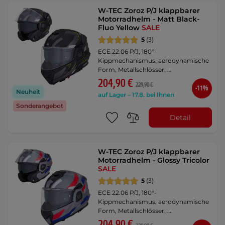
W-TEC Zoroz P/J klappbarer
Motorradhelm - Matt Black-
Fluo Yellow
SALE
5
(3)
ECE 22.06 P/J, 180°-
Kippmechanismus, aerodynamische
Form, Metallschlösser, …
204,90 €
229,90 €
-11%
Neuheit
auf Lager – 17.8. bei Ihnen
Sonderangebot
Detail
W-TEC Zoroz P/J klappbarer
Motorradhelm - Glossy Tricolor
SALE
5
(3)
ECE 22.06 P/J, 180°-
Kippmechanismus, aerodynamische
Form, Metallschlösser, …
204,90 €