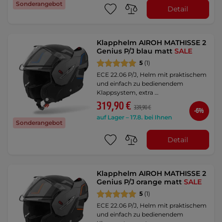
Sonderangebot
Detail
Klapphelm AIROH MATHISSE 2
Genius P/J blau matt
SALE
5
(1)
ECE 22.06 P/J, Helm mit praktischem
und einfach zu bedienendem
Klappsystem, extra …
319,90 €
339,90 €
-6%
auf Lager – 17.8. bei Ihnen
Sonderangebot
Detail
Klapphelm AIROH MATHISSE 2
Genius P/J orange matt
SALE
5
(1)
ECE 22.06 P/J, Helm mit praktischem
und einfach zu bedienendem