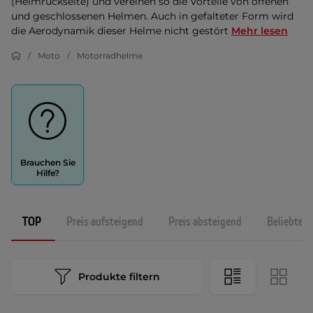
(Helmrückseite) und vereinen so die Vorteile von offenen
und geschlossenen Helmen. Auch in gefalteter Form wird
die Aerodynamik dieser Helme nicht gestört
Mehr lesen
Moto
Motorradhelme
Brauchen Sie
Hilfe?
TOP
Preis aufsteigend
Preis absteigend
Beliebtest
Produkte filtern