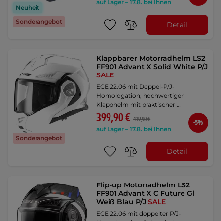
auf Lager – 17.8. bei Ihnen
Neuheit
Sonderangebot
Detail
Klappbarer Motorradhelm LS2
FF901 Advant X Solid White P/J
SALE
ECE 22.06 mit Doppel-P/J-
Homologation, hochwertiger
Klapphelm mit praktischer …
399,90 €
419,90 €
-5%
auf Lager – 17.8. bei Ihnen
Sonderangebot
Detail
Flip-up Motorradhelm LS2
FF901 Advant X C Future Gl
Weiß Blau P/J
SALE
ECE 22.06 mit doppelter P/J-