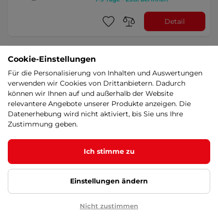
Detail
Klappbarer Motorradhelm LS2
Cookie-Einstellungen
FF906 Advant Solid Matt
Titanium P/J
Für die Personalisierung von Inhalten und Auswertungen
verwenden wir Cookies von Drittanbietern. Dadurch
ECE 22.06 mit doppelter P/J-
Homologation, Klapphelm mit
können wir Ihnen auf und außerhalb der Website
praktischer integrierter …
relevantere Angebote unserer Produkte anzeigen. Die
359,90 €
Datenerhebung wird nicht aktiviert, bis Sie uns Ihre
Zustimmung geben.
7-9 Tage – 25.8. bei Ihnen
Detail
Ich stimme zu
Klappbarer Motorradhelm LS2
Einstellungen ändern
FF906 Advant Solid Matt Black
P/J
Nicht zustimmen
ECE 22.06 mit doppelter P/J-
Homologation, Klapphelm mit