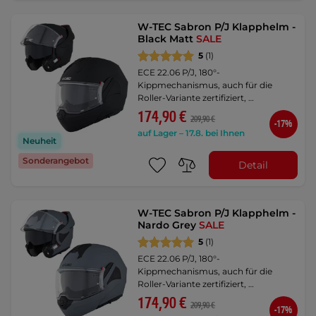
W-TEC Sabron P/J Klapphelm -
Black Matt
SALE
5
(1)
ECE 22.06 P/J, 180°-
Kippmechanismus, auch für die
Roller-Variante zertifiziert, …
174,90 €
209,90 €
-17%
auf Lager – 17.8. bei Ihnen
Neuheit
Sonderangebot
Detail
W-TEC Sabron P/J Klapphelm -
Nardo Grey
SALE
5
(1)
ECE 22.06 P/J, 180°-
Kippmechanismus, auch für die
Roller-Variante zertifiziert, …
174,90 €
209,90 €
-17%