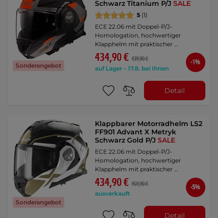
Schwarz Titanium P/J
SALE
5
(1)
ECE 22.06 mit Doppel-P/J-
Homologation, hochwertiger
Klapphelm mit praktischer …
434,90 €
439,90 €
-1%
Sonderangebot
auf Lager – 17.8. bei Ihnen
Detail
Klappbarer Motorradhelm LS2
FF901 Advant X Metryk
Schwarz Gold P/J
SALE
ECE 22.06 mit Doppel-P/J-
Homologation, hochwertiger
Klapphelm mit praktischer …
434,90 €
459,90 €
-5%
ausverkauft
Sonderangebot
Detail