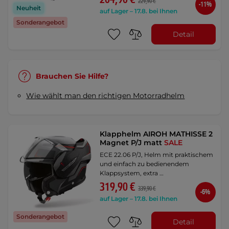
229,90 €
-11%
Neuheit
auf Lager – 17.8. bei Ihnen
Sonderangebot
Detail
Brauchen Sie Hilfe?
Wie wählt man den richtigen Motorradhelm
Klapphelm AIROH MATHISSE 2
Magnet P/J matt
SALE
ECE 22.06 P/J, Helm mit praktischem
und einfach zu bedienendem
Klappsystem, extra …
319,90 €
339,90 €
-6%
auf Lager – 17.8. bei Ihnen
Sonderangebot
Detail