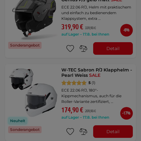
ECE 22.06 P/J, Helm mit praktischem
und einfach zu bedienendem
Klappsystem, extra …
319,90 €
339,90 €
-6%
auf Lager – 17.8. bei Ihnen
Sonderangebot
Detail
W-TEC Sabron P/J Klapphelm -
Pearl Weiss
SALE
5
(1)
ECE 22.06 P/J, 180°-
Kippmechanismus, auch für die
Roller-Variante zertifiziert, …
174,90 €
209,90 €
-17%
auf Lager – 17.8. bei Ihnen
Neuheit
Sonderangebot
Detail