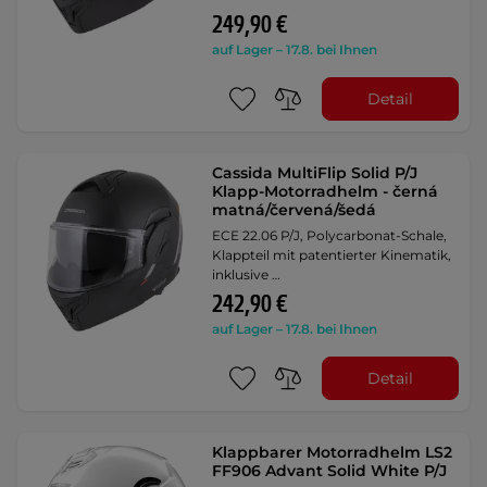
249,90 €
auf Lager – 17.8. bei Ihnen
Detail
Cassida MultiFlip Solid P/J
Klapp-Motorradhelm - černá
matná/červená/šedá
ECE 22.06 P/J, Polycarbonat-Schale,
Klappteil mit patentierter Kinematik,
inklusive …
242,90 €
auf Lager – 17.8. bei Ihnen
Detail
Klappbarer Motorradhelm LS2
FF906 Advant Solid White P/J