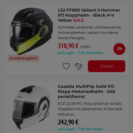
LS2 FF900 Valiant II Hammer
P/J Klapphelm - Black H-V
Yellow
SALE
Schnelles, einfaches und bequemes
Einhanddrehen, optisch korrektes
klares Plexiglas, …
318,90 €
324,90 €
-2%
auf Lager – 17.8. bei Ihnen
Sonderangebot
Detail
Cassida MultiFlip Solid P/J
Klapp-Motorradhelm - bílá
perleť/černá
ECE 22.06 P/J, Polycarbonat-Schale,
Klappteil mit patentierter Kinematik,
inklusive …
242,90 €
auf Lager – 17.8. bei Ihnen