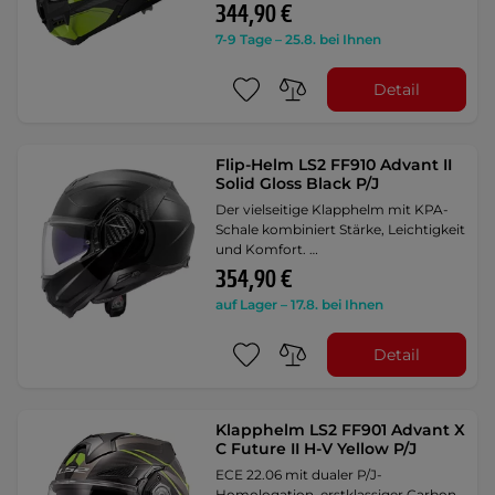
344,90 €
7-9 Tage – 25.8. bei Ihnen
Detail
Flip-Helm LS2 FF910 Advant II
Solid Gloss Black P/J
Der vielseitige Klapphelm mit KPA-
Schale kombiniert Stärke, Leichtigkeit
und Komfort. …
354,90 €
auf Lager – 17.8. bei Ihnen
Detail
Klapphelm LS2 FF901 Advant X
C Future II H-V Yellow P/J
ECE 22.06 mit dualer P/J-
Homologation, erstklassiger Carbon-