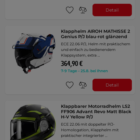
Detail
Klapphelm AIROH MATHISSE 2
Genius P/J blau-rot glänzend
ECE 22.06 P/J, Helm mit praktischem
und einfach zu bedienendem
Klappsystem, extra …
364,90 €
7-9 Tage – 25.8. bei Ihnen
Detail
Klappbarer Motorradhelm LS2
FF906 Advant Revo Matt Black
H-V Yellow P/J
ECE 22.06 mit doppelter P/J-
Homologation, Klapphelm mit
praktischer integrierter …