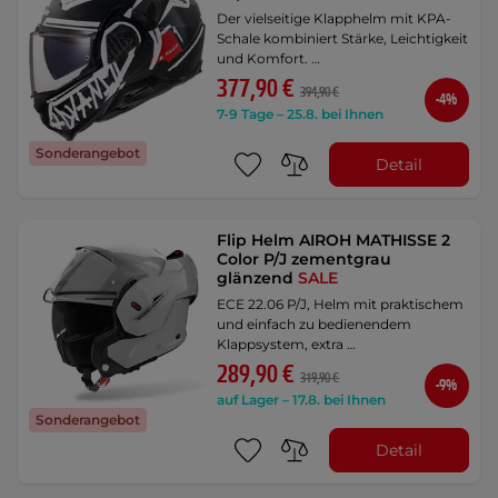
Der vielseitige Klapphelm mit KPA-
Schale kombiniert Stärke, Leichtigkeit
und Komfort. …
377,90 €
394,90 €
-4%
7-9 Tage – 25.8. bei Ihnen
Sonderangebot
Detail
Flip Helm AIROH MATHISSE 2
Color P/J zementgrau
glänzend
SALE
ECE 22.06 P/J, Helm mit praktischem
und einfach zu bedienendem
Klappsystem, extra …
289,90 €
319,90 €
-9%
auf Lager – 17.8. bei Ihnen
Sonderangebot
Detail