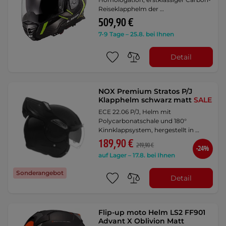
Reiseklapphelm der …
509,90 €
7-9 Tage – 25.8. bei Ihnen
Detail
NOX Premium Stratos P/J
Klapphelm schwarz matt
SALE
ECE 22.06 P/J, Helm mit
Polycarbonatschale und 180°
Kinnklappsystem, hergestellt in …
189,90 €
249,90 €
-24%
auf Lager – 17.8. bei Ihnen
Sonderangebot
Detail
Flip-up moto Helm LS2 FF901
Advant X Oblivion Matt