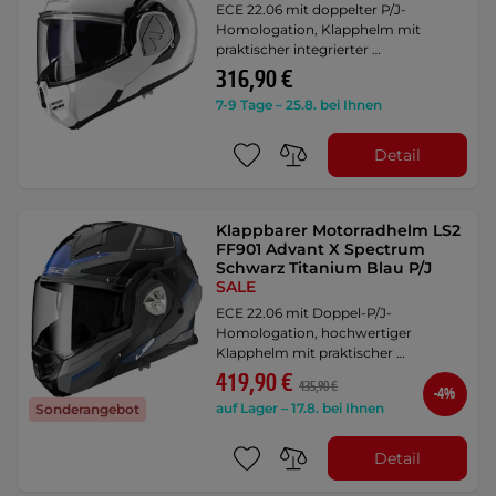
ECE 22.06 mit doppelter P/J-
Homologation, Klapphelm mit
praktischer integrierter …
316,90 €
7-9 Tage – 25.8. bei Ihnen
Detail
Klappbarer Motorradhelm LS2
FF901 Advant X Spectrum
Schwarz Titanium Blau P/J
SALE
ECE 22.06 mit Doppel-P/J-
Homologation, hochwertiger
Klapphelm mit praktischer …
419,90 €
435,90 €
-4%
auf Lager – 17.8. bei Ihnen
Sonderangebot
Detail