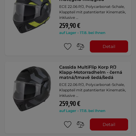
ECE 22.06 P/J, Polycarbonat-Schale,
Klappteil mit patentierter Kinematik,
inklusive …
259,90 €
auf Lager – 17.8. bei Ihnen
Detail
Cassida MultiFlip Korp P/J
Klapp-Motorradhelm - černá
matná/tmavě šedá/šedá
ECE 22.06 P/J, Polycarbonat-Schale,
Klappteil mit patentierter Kinematik,
inklusive …
259,90 €
auf Lager – 17.8. bei Ihnen
Detail