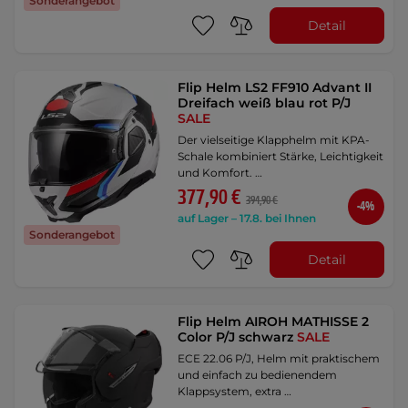
Sonderangebot
Detail
Flip Helm LS2 FF910 Advant II
Dreifach weiß blau rot P/J
SALE
Der vielseitige Klapphelm mit KPA-
Schale kombiniert Stärke, Leichtigkeit
und Komfort. …
377,90 €
394,90 €
-4%
auf Lager – 17.8. bei Ihnen
Sonderangebot
Detail
Flip Helm AIROH MATHISSE 2
Color P/J schwarz
SALE
ECE 22.06 P/J, Helm mit praktischem
und einfach zu bedienendem
Klappsystem, extra …