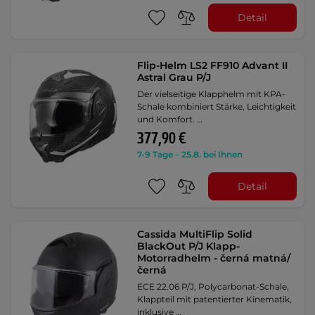
Detail
Flip-Helm LS2 FF910 Advant II
Astral Grau P/J
Der vielseitige Klapphelm mit KPA-
Schale kombiniert Stärke, Leichtigkeit
und Komfort. …
377,90 €
7-9 Tage – 25.8. bei Ihnen
Detail
Cassida MultiFlip Solid
BlackOut P/J Klapp-
Motorradhelm - černá matná/
černá
ECE 22.06 P/J, Polycarbonat-Schale,
Klappteil mit patentierter Kinematik,
inklusive …