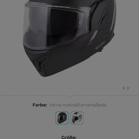
Farbe:
černá matná/červená/šedá
Größe: