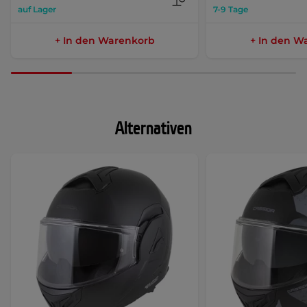
auf Lager
7-9 Tage
+ In den Warenkorb
+ In den W
Alternativen