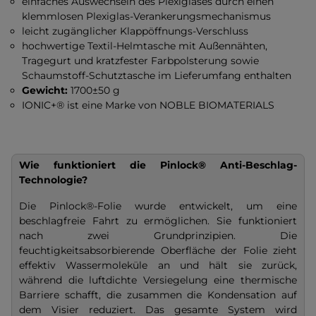
einfaches Auswechseln des Plexiglases durch einen
klemmlosen Plexiglas-Verankerungsmechanismus
leicht zugänglicher Klappöffnungs-Verschluss
hochwertige Textil-Helmtasche mit Außennähten,
Tragegurt und kratzfester Farbpolsterung sowie
Schaumstoff-Schutztasche im Lieferumfang enthalten
Gewicht:
1700±50 g
IONIC+® ist eine Marke von NOBLE BIOMATERIALS
Wie funktioniert die Pinlock® Anti-Beschlag-
Technologie?
Die Pinlock®-Folie wurde entwickelt, um eine
beschlagfreie Fahrt zu ermöglichen. Sie funktioniert
nach zwei Grundprinzipien. Die
feuchtigkeitsabsorbierende Oberfläche der Folie zieht
effektiv Wassermoleküle an und hält sie zurück,
während die luftdichte Versiegelung eine thermische
Barriere schafft, die zusammen die Kondensation auf
dem Visier reduziert. Das gesamte System wird