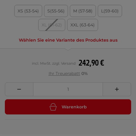
XS (53-54)
S(55-56)
M (57-58)
L(59-60)
XL (61-62)
XXL (63-64)
Wählen Sie eine Variante des Produktes aus
242,90 €
incl. MwSt. zzgl. Versand
Ihr Treuerabatt
0%
Warenkorb